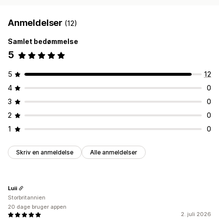
Anmeldelser
(12)
Samlet bedømmelse
5
5
12
4
0
3
0
2
0
1
0
Skriv en anmeldelse
Alle anmeldelser
Luii
Storbritannien
20 dage bruger appen
2. juli 2026