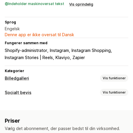
Indeholder maskinoversat tekst
Vis oprindelig
Sprog
Engelsk
Denne app er ikke oversat til Dansk
Fungerer sammen med
Shopify-administrator
Instagram
Instagram Shopping
Instagram Stories | Reels
Klaviyo
Zapier
Kategorier
Billedgalleri
Vis funktioner
Gallerityper
Socialt bevis
Vis funktioner
Karrusel
Collage
Lightbox
Murværk
Gitter
Række
Liste
Indholdstyper
Slider
Video
Brugergenereret indhold
Brugergenereret indhold
Fotos
Videoer
Reels
Hashtags
Tilpasning
Priser
Anmeldelser
Tilpasset stil
Tilpasset CSS
Ændring af billedstørrelse
Vælg det abonnement, der passer bedst til din virksomhed.
Visningsindstillinger