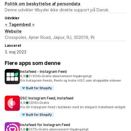
Politik om beskyttelse af persondata
Denne udvikler tilbyder ikke direkte support på Dansk.
Udvikler
⭐ Tagembed ⭐
Website
Crosspoles, Ajmer Road, Jaipur, RJ, 302019, IN
Lanceret
3. maj 2023
Flere apps som denne
Instafeed ‑ Instagram Feed
ud af 5 stjerner
4,9
(1.934)
•
Gratis abonnement tilgængeligt
1934 anmeldelser i alt
Vis Instagram-feeds, Reels og Insta-UGC som shoppable videoer
Built for Shopify
GSC Instagram Feed, Instafeed
ud af 5 stjerner
4,9
(206)
•
Gratis
206 anmeldelser i alt
Vis dit Instagram-feed i butikken med en elegant instafeed-widget
Built for Shopify
Instafeed for Instagram Feed
ud af 5 stjerner
4,8
(373)
•
Gratis abonnement tilgængeligt