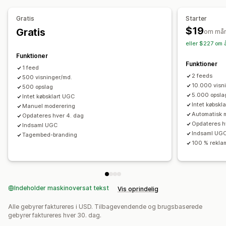
Billedtekster
SEO
Markøreffekter
Dynamisk på mobil
Flere sprog
Tilpassede layouts
Links til sociale medier
Deling på sociale medier
Flere sprog
Gratis
Starter
$19
Gratis
Analyser
om må
eller $227 om 
Engagementssporing
Funktioner
Funktioner
1 feed
2 feeds
500 visninger/md.
10.000 visn
500 opslag
5.000 opsla
Intet købsklart UGC
Intet købskl
Manuel moderering
Automatisk 
Opdateres hver 4. dag
Opdateres hv
Indsaml UGC
Indsaml UG
Tagembed-branding
100 % reklam
Indeholder maskinoversat tekst
Vis oprindelig
Alle gebyrer faktureres i USD. Tilbagevendende og brugsbaserede
gebyrer faktureres hver 30. dag.