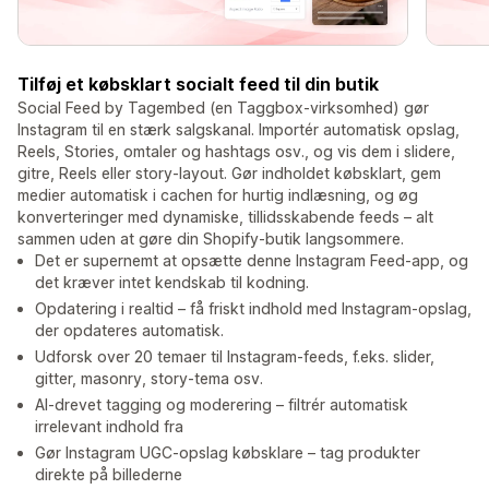
Tilføj et købsklart socialt feed til din butik
Social Feed by Tagembed (en Taggbox-virksomhed) gør
Instagram til en stærk salgskanal. Importér automatisk opslag,
Reels, Stories, omtaler og hashtags osv., og vis dem i slidere,
gitre, Reels eller story-layout. Gør indholdet købsklart, gem
medier automatisk i cachen for hurtig indlæsning, og øg
konverteringer med dynamiske, tillidsskabende feeds – alt
sammen uden at gøre din Shopify-butik langsommere.
Det er supernemt at opsætte denne Instagram Feed-app, og
det kræver intet kendskab til kodning.
Opdatering i realtid – få friskt indhold med Instagram-opslag,
der opdateres automatisk.
Udforsk over 20 temaer til Instagram-feeds, f.eks. slider,
gitter, masonry, story-tema osv.
AI-drevet tagging og moderering – filtrér automatisk
irrelevant indhold fra
Gør Instagram UGC-opslag købsklare – tag produkter
direkte på billederne