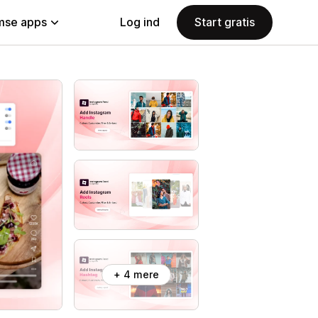
se apps
Log ind
Start gratis
+ 4 mere