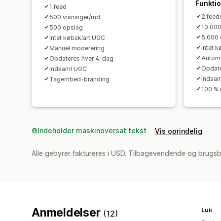
Funkti
1 feed
2 feed
500 visninger/md.
10.000
500 opslag
5.000 
Intet købsklart UGC
Intet 
Manuel moderering
Automa
Opdateres hver 4. dag
Opdate
Indsaml UGC
Indsa
Tagembed-branding
100 % 
Indeholder maskinoversat tekst
Vis oprindelig
Alle gebyrer faktureres i USD. Tilbagevendende og brugsb
Anmeldelser
Luii
(12)