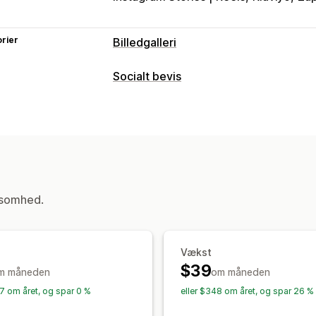
rier
Billedgalleri
Gallerityper
Socialt bevis
Karrusel
Collage
Lightbox
Murværk
Indholdstyper
Brugergenereret indhold
Brugergenereret indhold
Fotos
Vide
Tilpasning
Visningsindstillinger
Tilpasset stil
Tilpasset CSS
Ændring 
Flere sprog
Tilpassede layouts
Links
SEO
Markøreffekter
Dynamisk på mo
ksomhed.
Flere sprog
Analyser
Engagementssporing
Vækst
$39
m måneden
om måneden
27 om året, og spar 0 %
eller $348 om året, og spar 26 %