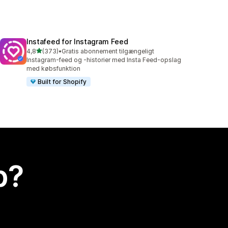
Instafeed for Instagram Feed
ud af 5 stjerner
4,8
(373)
•
Gratis abonnement tilgængeligt
373 anmeldelser i alt
Instagram-feed og -historier med Insta Feed-opslag
med købsfunktion
Built for Shopify
p?