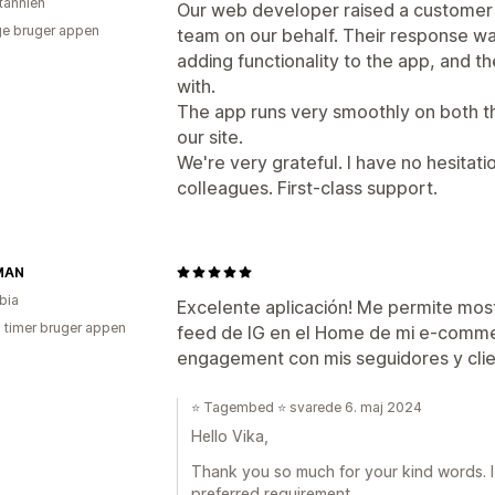
itannien
Our web developer raised a customer
e bruger appen
team on our behalf. Their response was
adding functionality to the app, and t
with.
The app runs very smoothly on both t
our site.
We're very grateful. I have no hesitat
colleagues. First-class support.
MAN
bia
Excelente aplicación! Me permite most
3 timer bruger appen
feed de IG en el Home de mi e-commer
engagement con mis seguidores y cli
⭐ Tagembed ⭐ svarede 6. maj 2024
Hello Vika,
Thank you so much for your kind words. I h
preferred requirement.