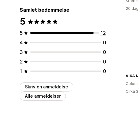
Storbr
20 dag
Samlet bedømmelse
5
5
12
4
0
3
0
2
0
1
0
VIKA 
Colom
Skriv en anmeldelse
Cirka 
Alle anmeldelser