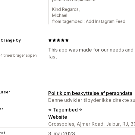
Kind Regards,
Michael
from tagembed : Add Instagram Feed
 Orange Oy
d
This app was made for our needs and 
24 timer bruger appen
fast
urcer
Politik om beskyttelse af persondata
Denne udvikler tilbyder ikke direkte s
er
⭐ Tagembed ⭐
Website
Crosspoles, Ajmer Road, Jaipur, RJ, 3
ret
3. maj 2023