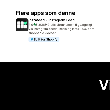
Flere apps som denne
Instafeed ‑ Instagram Feed
ud af 5 stjerner
4,9
(1.936)
•
Gratis abonnement tilgængeligt
1936 anmeldelser i alt
Vis Instagram-feeds, Reels og Insta-UGC som
shoppable videoer
Built for Shopify
V