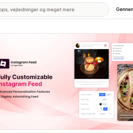
Gennem
ri med udvalgte billeder