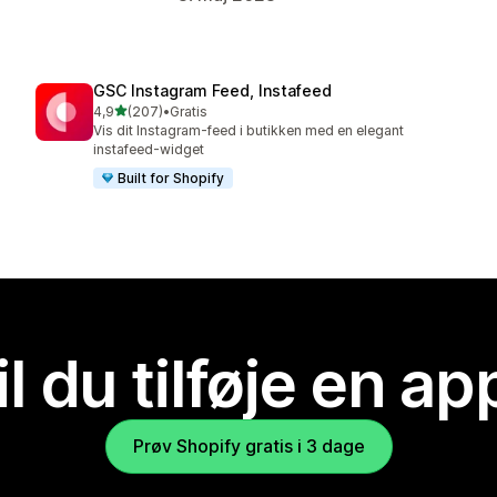
GSC Instagram Feed, Instafeed
ud af 5 stjerner
4,9
(207)
•
Gratis
207 anmeldelser i alt
Vis dit Instagram-feed i butikken med en elegant
instafeed-widget
Built for Shopify
il du tilføje en ap
Prøv Shopify gratis i 3 dage