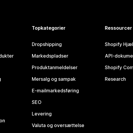
Topkategorier
Ressourcer
Dropshipping
Shopify Hjæ
dukter
Markedspladser
API-dokume
Produktanmeldelser
Shopify Co
g
Mersalg og sampak
Research
E-mailmarkedsføring
SEO
Levering
ion
Valuta og oversættelse