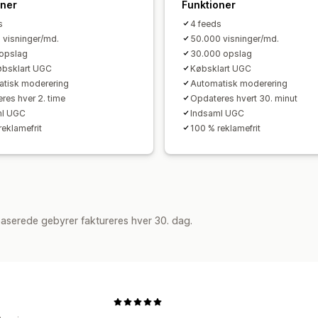
oner
Funktioner
s
4 feeds
 visninger/md.
50.000 visninger/md.
opslag
30.000 opslag
købsklart UGC
Købsklart UGC
tisk moderering
Automatisk moderering
res hver 2. time
Opdateres hvert 30. minut
ml UGC
Indsaml UGC
reklamefrit
100 % reklamefrit
aserede gebyrer faktureres hver 30. dag.