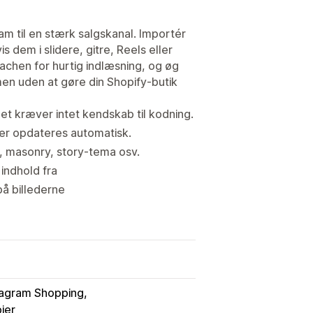
 til en stærk salgskanal. Importér
 dem i slidere, gitre, Reels eller
achen for hurtig indlæsning, og øg
en uden at gøre din Shopify-butik
t kræver intet kendskab til kodning.
 der opdateres automatisk.
er, masonry, story-tema osv.
 indhold fra
å billederne
tagram Shopping
ier