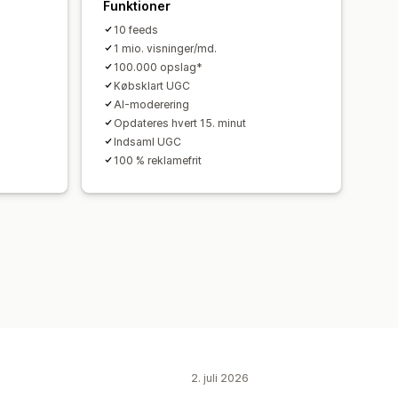
Funktioner
10 feeds
1 mio. visninger/md.
100.000 opslag*
Købsklart UGC
AI-moderering
Opdateres hvert 15. minut
Indsaml UGC
100 % reklamefrit
2. juli 2026