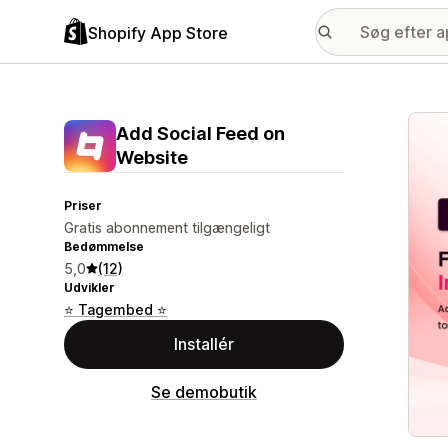
Shopify App Store
Galle
Add Social Feed on
Website
Priser
Gratis abonnement tilgængeligt
Bedømmelse
5,0
(12)
Udvikler
⭐ Tagembed ⭐
Installér
Se demobutik