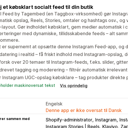
j et købsklart socialt feed til din butik
l Feed by Tagembed (en Taggbox-virksomhed) gør Instagram
atisk opslag, Reels, Stories, omtaler og hashtags osv., og vis
-layout. Gør indholdet købsklart, gem medier automatisk i c
rteringer med dynamiske, tillidsskabende feeds – alt samm
sommere.
 er supernemt at opsætte denne Instagram Feed-app, og de
atering i realtid – få friskt indhold med Instagram-opslag,
orsk over 20 temaer til Instagram-feeds, f.eks. slider, gitt
drevet tagging og moderering – filtrér automatisk irrelevant
 Instagram UGC-opslag købsklare – tag produkter direkte p
eholder maskinoversat tekst
Vis oprindelig
Engelsk
Denne app er ikke oversat til Dansk
rer sammen med
Shopify-administrator
Instagram
Ins
Instagram Stories | Reels
Klaviyo
Zap