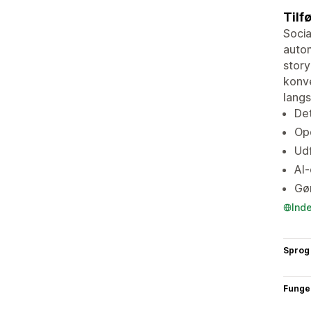
Tilfø
Socia
autom
story
konve
lang
Det
Opd
Udf
AI-
Gør
Ind
Sprog
Funge