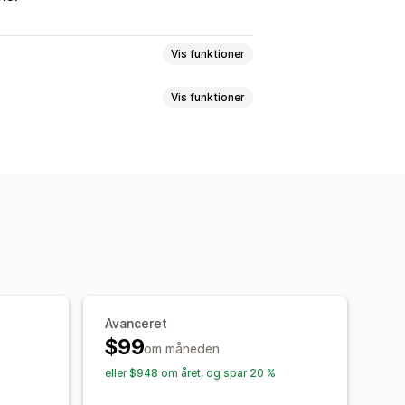
Vis funktioner
Vis funktioner
Gitter
Række
Liste
Slider
Video
oer
Reels
Hashtags
Anmeldelser
af billedstørrelse
Billedtekster
 til sociale medier
bil
Deling på sociale medier
Avanceret
$99
om måneden
eller $948 om året, og spar 20 %