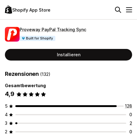
Shopify App Store
Proveway PayPal Tracking Sync
Built for Shopify
Installieren
Rezensionen
(132)
Gesamtbewertung
4,9
5
128
4
0
3
2
2
0