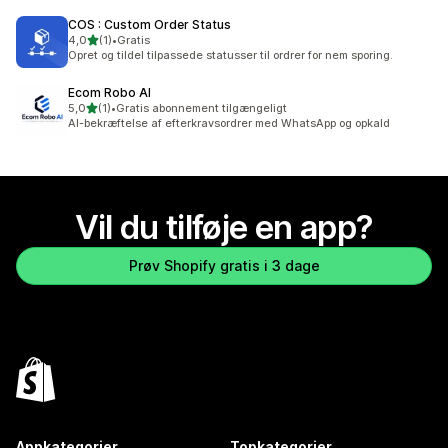
COS : Custom Order Status
ud af 5 stjerner
4,0
(1)
•
Gratis
1 anmeldelser i alt
Opret og tildel tilpassede statusser til ordrer for nem sporing.
Ecom Robo AI
ud af 5 stjerner
5,0
(1)
•
Gratis abonnement tilgængeligt
1 anmeldelser i alt
AI-bekræftelse af efterkravsordrer med WhatsApp og opkald
Vil du tilføje en app?
Prøv Shopify gratis i 3 dage
Appkategorier
Topkategorier