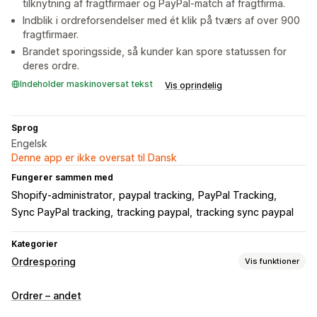
tilknytning af fragtfirmaer og PayPal-match af fragtfirma.
Indblik i ordreforsendelser med ét klik på tværs af over 900
fragtfirmaer.
Brandet sporingsside, så kunder kan spore statussen for
deres ordre.
Indeholder maskinoversat tekst
Vis oprindelig
Sprog
Engelsk
Denne app er ikke oversat til Dansk
Fungerer sammen med
Shopify-administrator
paypal tracking
PayPal Tracking
Sync PayPal tracking
tracking paypal
tracking sync paypal
Kategorier
Ordresporing
Vis funktioner
Sporing
Ordrer – andet
Brandet sporingsside
Sporing i realtid
Analyser