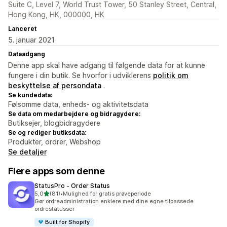
Suite C, Level 7, World Trust Tower, 50 Stanley Street, Central,
Hong Kong, HK, 000000, HK
Lanceret
5. januar 2021
Dataadgang
Denne app skal have adgang til følgende data for at kunne
fungere i din butik. Se hvorfor i udviklerens
politik om
beskyttelse af persondata
.
Se kundedata:
Følsomme data, enheds- og aktivitetsdata
Se data om medarbejdere og bidragydere:
Butiksejer, blogbidragydere
Se og rediger butiksdata:
Produkter, ordrer, Webshop
Se detaljer
Flere apps som denne
StatusPro ‑ Order Status
ud af 5 stjerner
5,0
(81)
•
Mulighed for gratis prøveperiode
81 anmeldelser i alt
Gør ordreadministration enklere med dine egne tilpassede
ordrestatusser
Built for Shopify