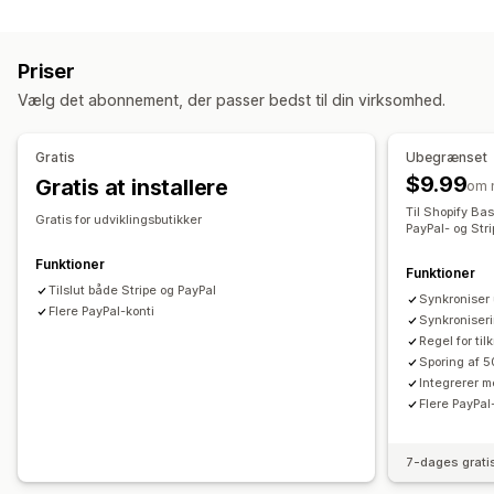
Notifikationer
Mail
Oversættelse
Priser
Vælg det abonnement, der passer bedst til din virksomhed.
Gratis
Ubegrænset
$9.99
Gratis at installere
om 
Til Shopify B
Gratis for udviklingsbutikker
PayPal- og Stri
Funktioner
Funktioner
Tilslut både Stripe og PayPal
Synkroniser
Flere PayPal-konti
Synkroniseri
Regel for til
Sporing af 
Integrerer m
Flere PayPal
7-dages grati