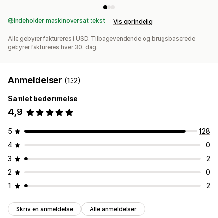
Indeholder maskinoversat tekst
Vis oprindelig
Alle gebyrer faktureres i USD. Tilbagevendende og brugsbaserede
gebyrer faktureres hver 30. dag.
Anmeldelser
(132)
Samlet bedømmelse
4,9
5
128
4
0
3
2
2
0
1
2
Skriv en anmeldelse
Alle anmeldelser