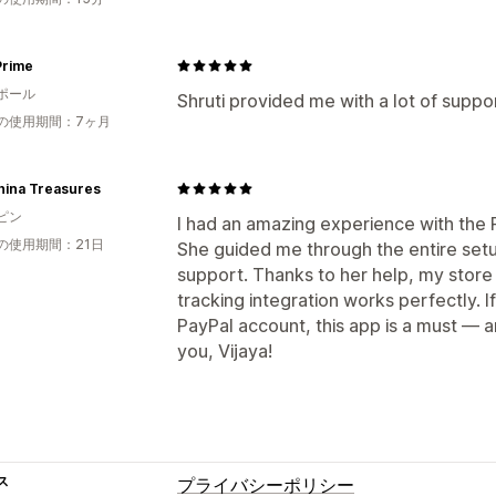
Prime
ポール
Shruti provided me with a lot of suppo
の使用期間：7ヶ月
hina Treasures
ピン
I had an amazing experience with the 
の使用期間：21日
She guided me through the entire setu
support. Thanks to her help, my store 
tracking integration works perfectly. I
PayPal account, this app is a must — 
you, Vijaya!
ス
プライバシーポリシー