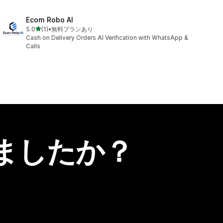
Ecom Robo AI
5つ星中
5.0
(1)
•
無料プランあり
合計レビュー数：1件
Cash on Delivery Orders AI Verification with WhatsApp &
Calls
ましたか？