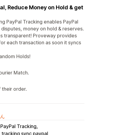
Pal, Reduce Money on Hold & get
ing PayPal Tracking enables PayPal
d disputes, money on hold & reserves.
s transparent! Proveway provides
or each transaction as soon it syncs
 Random Holds!
ourier Match.
their order.
ん
PayPal Tracking
tracking sync paypal