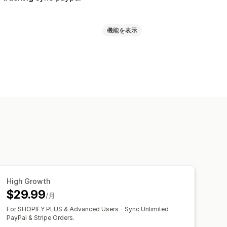
機能を表示
イム追跡
分析
High Growth
$29.99
/月
For SHOPIFY PLUS & Advanced Users - Sync Unlimited
PayPal & Stripe Orders.