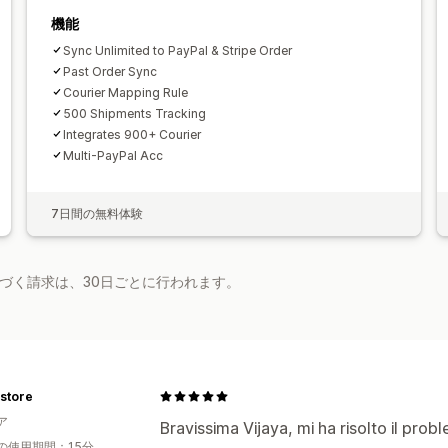
機能
Sync Unlimited to PayPal & Stripe Order
Past Order Sync
Courier Mapping Rule
500 Shipments Tracking
Integrates 900+ Courier
Multi-PayPal Acc
7日間の無料体験
基づく請求は、30日ごとに行われます。
 store
ア
Bravissima Vijaya, mi ha risolto il prob
の使用期間：15分