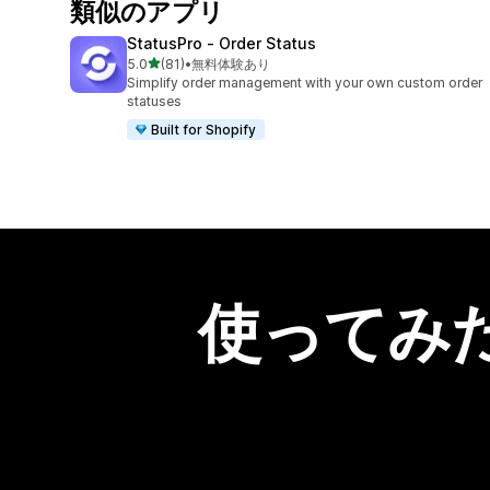
類似のアプリ
StatusPro ‑ Order Status
5つ星中
5.0
(81)
•
無料体験あり
合計レビュー数：81件
Simplify order management with your own custom order
statuses
Built for Shopify
使ってみ