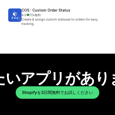
COS : Custom Order Status
5つ星中
4.0
(1)
•
無料
合計レビュー数：1件
Create & assign custom statuses to orders for easy
tracking.
たいアプリがあり
Shopifyを3日間無料でお試しください