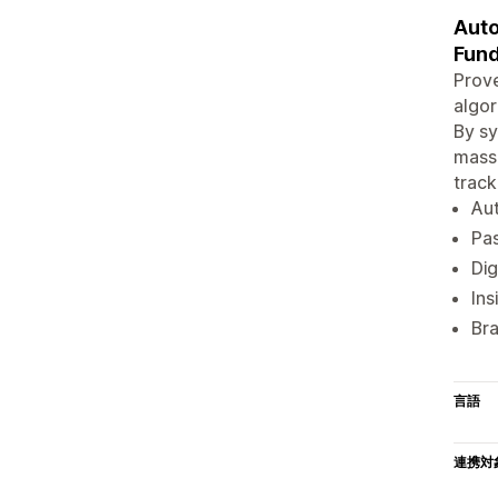
Auto
Fund
Prove
algor
By sy
massi
track
Aut
Pas
Dig
Ins
Bra
言語
連携対