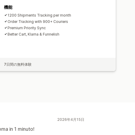
機能
1200 Shipments Tracking per month
Order Tracking with 900+ Couriers
Premium Priority Sync
Better Cart, Klarna & Funnelish
7日間の無料体験
2026年4月15日
lema in 1 minuto!