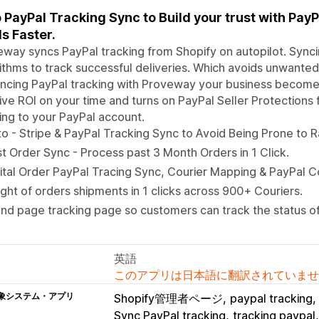
 PayPal Tracking Sync to Build your trust with Pay
s Faster.
way syncs PayPal tracking from Shopify on autopilot. Sync
ithms to track successful deliveries. Which avoids unwante
ncing PayPal tracking with Proveway your business become
ve ROI on your time and turns on PayPal Seller Protections f
ing to your PayPal account.
o - Stripe & PayPal Tracking Sync to Avoid Being Prone to
t Order Sync - Process past 3 Month Orders in 1 Click.
ital Order PayPal Tracing Sync, Courier Mapping & PayPal C
ight of orders shipments in 1 clicks across 900+ Couriers.
nd page tracking page so customers can track the status of 
英語
このアプリは日本語に翻訳されていませ
象システム・アプリ
Shopify管理者ページ
paypal tracking
Sync PayPal tracking
tracking paypal