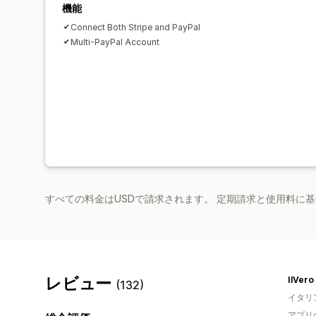
機能
Connect Both Stripe and PayPal
Multi-PayPal Account
すべての料金はUSDで請求されます。 定期請求と使用料に
レビュー
IlVero
(132)
イタリ
アプリ