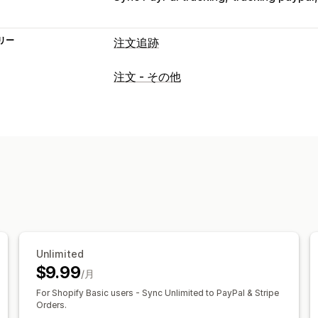
リー
注文追跡
追跡
注文 - その他
ブランド化された追跡ページ
リアルタ
通知
メール
翻訳
Unlimited
$9.99
/月
For Shopify Basic users - Sync Unlimited to PayPal & Stripe
Orders.