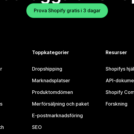
Prova Shopify gratis i 3 dagar
Toppkategorier
Resurser
r
Dropshipping
Shopifys hjä
Marknadsplatser
API-dokume
Produktomdömen
Shopify Co
s
Merförsäljning och paket
Forskning
E-postmarknadsföring
ch
SEO