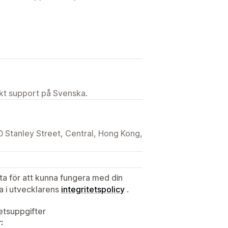
ekt support på Svenska.
0 Stanley Street, Central, Hong Kong,
ata för att kunna fungera med din
ta i utvecklarens
integritetspolicy
.
tetsuppgifter
: