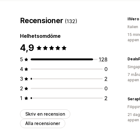
Recensioner
IlVero
(132)
Italien
15 min
Helhetsomdöme
appen
4,9
5
128
Deals
Singap
4
0
7 måna
3
2
appen
2
0
1
2
Serap
Filippi
Skriv en recension
21 dag
appen
Alla recensioner