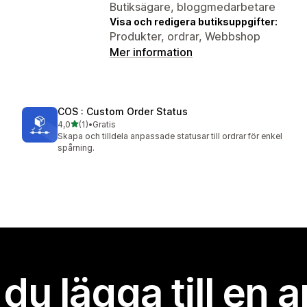
Butiksägare, bloggmedarbetare
Visa och redigera butiksuppgifter:
Produkter, ordrar, Webbshop
Mer information
COS : Custom Order Status
av 5 stjärnor
4,0
(1)
•
Gratis
1 recensioner totalt
Skapa och tilldela anpassade statusar till ordrar för enkel
spårning.
l du lägga till en 