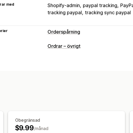
rar med
Shopify-admin
paypal tracking
PayPa
tracking paypal
tracking sync paypal
rier
Orderspårning
Spårning
Ordrar – övrigt
Spårningssida för varumärke
Spårning
Aviseringar
E-post
Översättning
Obegränsad
$9.99
/månad