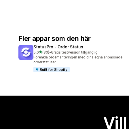
Fler appar som den här
StatusPro ‑ Order Status
av 5 stjärnor
5,0
(80)
•
Gratis testversion tillgänglig
80 recensioner totalt
Förenkla orderhanteringen med dina egna anpassade
orderstatusar
Built for Shopify
Vil