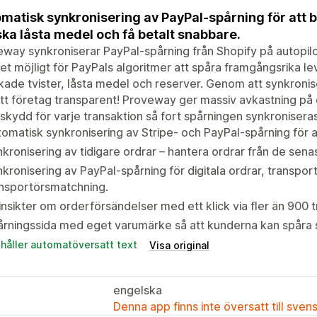
matisk synkronisering av PayPal-spårning för att 
ka låsta medel och få betalt snabbare.
way synkroniserar PayPal-spårning från Shopify på autopilo
et möjligt för PayPals algoritmer att spåra framgångsrika l
ade tvister, låsta medel och reserver. Genom att synkron
ditt företag transparent! Proveway ger massiv avkastning på 
rskydd för varje transaktion så fort spårningen synkronisera
omatisk synkronisering av Stripe- och PayPal-spårning för 
kronisering av tidigare ordrar – hantera ordrar från de sen
kronisering av PayPal-spårning för digitala ordrar, transpo
ansportörsmatchning.
insikter om orderförsändelser med ett klick via fler än 900 
rningssida med eget varumärke så att kunderna kan spåra s
ehåller automatöversatt text
Visa original
engelska
Denna app finns inte översatt till sven