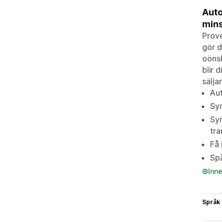
Auto
mins
Prove
gör d
oönsk
blir 
sälja
Aut
Syn
Syn
tr
Få 
Spå
Inn
Språk