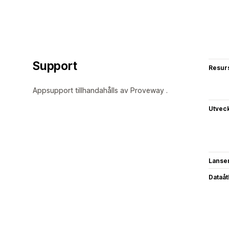
Support
Resur
Appsupport tillhandahålls av Proveway .
Utvec
Lanse
Dataå