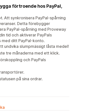
bygga förtroende hos PayPal,
t. Att synkronisera PayPal-spårning
everanser. Detta förebygger
isera PayPal-spårning med Proveway
din tid och aktiverar PayPals
s med ditt PayPal-konto.
att undvika slumpmässigt låsta medel!
aste tre månaderna med ett klick.
rtörskoppling och PayPals
transportörer.
tatusen på sina ordrar.
ska