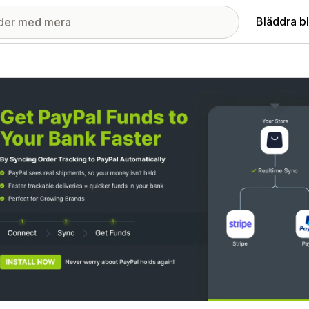
Bläddra b
ri med utvalda bilder