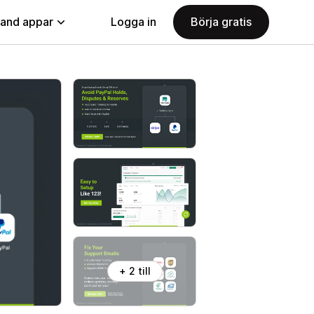
land appar
Logga in
Börja gratis
+ 2 till