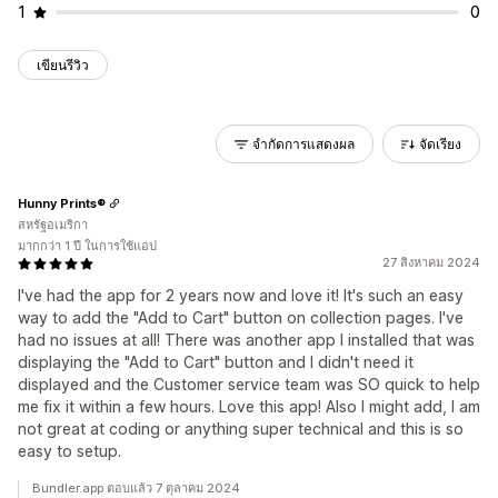
1
0
เขียนรีวิว
จำกัดการแสดงผล
จัดเรียง
Hunny Prints®
สหรัฐอเมริกา
มากกว่า 1 ปี ในการใช้แอป
27 สิงหาคม 2024
I've had the app for 2 years now and love it! It's such an easy
way to add the "Add to Cart" button on collection pages. I've
had no issues at all! There was another app I installed that was
displaying the "Add to Cart" button and I didn't need it
displayed and the Customer service team was SO quick to help
me fix it within a few hours. Love this app! Also I might add, I am
not great at coding or anything super technical and this is so
easy to setup.
Bundler.app ตอบแล้ว 7 ตุลาคม 2024