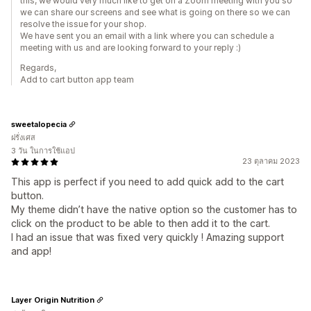
this, we would very much like to get on a Zoom meeting with you so
we can share our screens and see what is going on there so we can
resolve the issue for your shop.
We have sent you an email with a link where you can schedule a
meeting with us and are looking forward to your reply :)
Regards,
Add to cart button app team
sweetalopecia
ฝรั่งเศส
3 วัน ในการใช้แอป
23 ตุลาคม 2023
This app is perfect if you need to add quick add to the cart
button.
My theme didn’t have the native option so the customer has to
click on the product to be able to then add it to the cart.
I had an issue that was fixed very quickly ! Amazing support
and app!
Layer Origin Nutrition