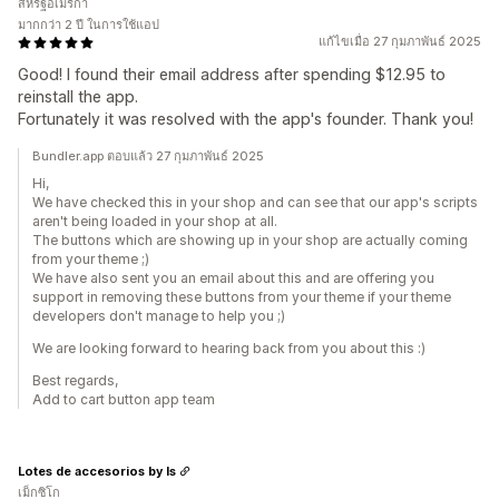
สหรัฐอเมริกา
มากกว่า 2 ปี ในการใช้แอป
แก้ไขเมื่อ 27 กุมภาพันธ์ 2025
Good! I found their email address after spending $12.95 to
reinstall the app.
Fortunately it was resolved with the app's founder. Thank you!
Bundler.app ตอบแล้ว 27 กุมภาพันธ์ 2025
Hi,
We have checked this in your shop and can see that our app's scripts
aren't being loaded in your shop at all.
The buttons which are showing up in your shop are actually coming
from your theme ;)
We have also sent you an email about this and are offering you
support in removing these buttons from your theme if your theme
developers don't manage to help you ;)
We are looking forward to hearing back from you about this :)
Best regards,
Add to cart button app team
Lotes de accesorios by Is
เม็กซิโก