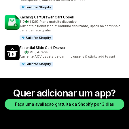
Built for Shopify
Kaching CartDrawer Cart Upsell
de 5 estrelas
5,0
(1.129)
•
Plano gratuito disponível
1129 avaliações ao todo
Aumente o ticket médio: carrinho deslizante, upsell no carrinho e
barra de frete grátis
Built for Shopify
Essential Slide Cart Drawer
de 5 estrelas
5,0
(795)
•
Grátis
795 avaliações ao todo
Aumente AOV gaveta de carrinho upsells & sticky add to cart
Built for Shopify
Quer adicionar um app?
Faça uma avaliação gratuita da Shopify por 3 dias