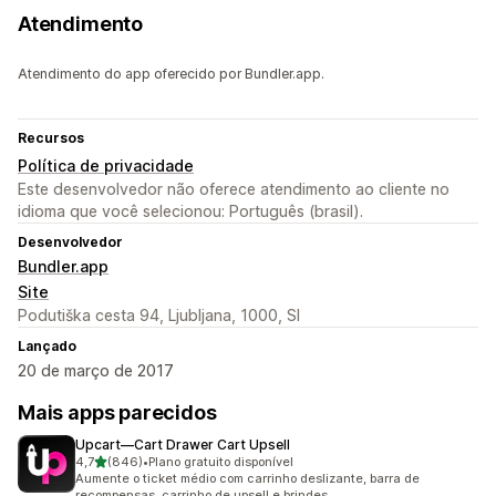
Atendimento
Atendimento do app oferecido por Bundler.app.
Recursos
Política de privacidade
Este desenvolvedor não oferece atendimento ao cliente no
idioma que você selecionou: Português (brasil).
Desenvolvedor
Bundler.app
Site
Podutiška cesta 94, Ljubljana, 1000, SI
Lançado
20 de março de 2017
Mais apps parecidos
Upcart—Cart Drawer Cart Upsell
de 5 estrelas
4,7
(846)
•
Plano gratuito disponível
846 avaliações ao todo
Aumente o ticket médio com carrinho deslizante, barra de
recompensas, carrinho de upsell e brindes