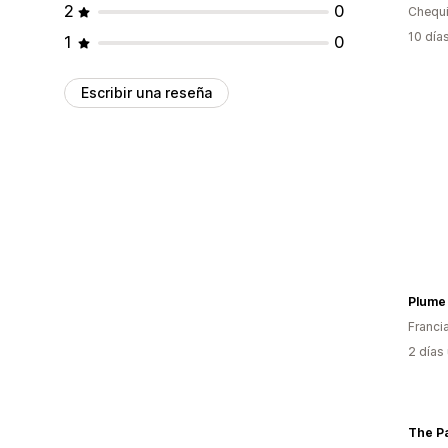
2
0
Chequ
10 día
1
0
Escribir una reseña
Plume 
Franci
2 días
The P