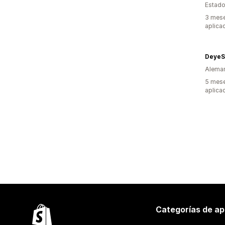
Estado
3 mese
aplica
DeyeS
Alema
5 mese
aplica
Categorías de ap