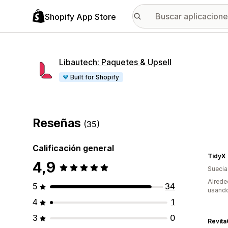
Shopify App Store
Libautech: Paquetes & Upsell
Built for Shopify
Reseñas
(35)
Calificación general
TidyX
4,9
Suecia
Alrede
5
34
usando
4
1
3
0
Revit