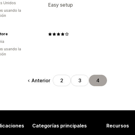
s Unidos
Easy setup
s usando la
ción
tore
nia
s usando la
ción
Anterior
2
3
4
licaciones
Categorías principales
Recursos