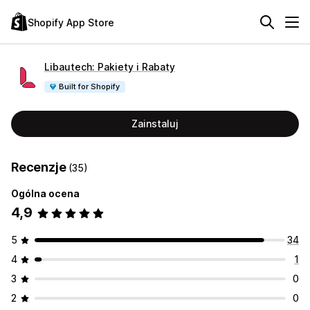
Shopify App Store
Libautech: Pakiety i Rabaty
Built for Shopify
Zainstaluj
Recenzje
(35)
Ogólna ocena
4,9
5
34
4
1
3
0
2
0