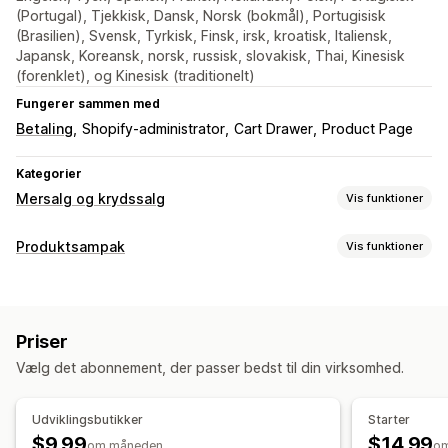
(Portugal), Tjekkisk, Dansk, Norsk (bokmål), Portugisisk
(Brasilien), Svensk, Tyrkisk, Finsk, irsk, kroatisk, Italiensk,
Japansk, Koreansk, norsk, russisk, slovakisk, Thai, Kinesisk
(forenklet), og Kinesisk (traditionelt)
Fungerer sammen med
Betaling
Shopify-administrator
Cart Drawer
Product Page
Kategorier
Mersalg og krydssalg
Vis funktioner
Tilpasning
Produktsampak
Vis funktioner
Mersalg i indkøbskurv
Mersalg på produktside
Pakketyper
Annonceringslinje
Statuslinje
Tilføjelser med 1 klik
Faste pakker
Pakker med varianter
Opret en kasse
Indkøbskurvskuffe
Pop op-vinduer
Tilpasset CSS
Priser
Gaveæsker
Mersalgspakker
Krydssalgspakker
Træk og slip-editor
Multivaluta
Flere sprog
Vælg det abonnement, der passer bedst til din virksomhed.
Ofte købt sammen
Relaterede produkter
Tilbud og anbefalinger
Digitale produkter
Fysiske produkter
Tilpassede pakker
Garantier
Leveringsforsikring
Gratis gaver
Udviklingsbutikker
Starter
Priser, du kan angive
Gaveindpakning
Gratis levering
Produkttilføjelser
$9.99
$14.99
om måneden
o