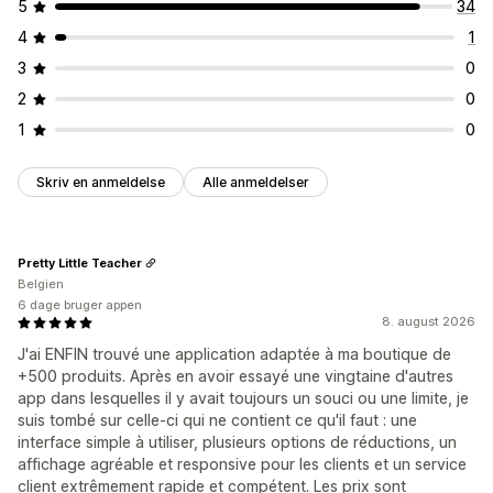
5
34
4
1
3
0
2
0
1
0
Skriv en anmeldelse
Alle anmeldelser
Pretty Little Teacher
Belgien
6 dage bruger appen
8. august 2026
J'ai ENFIN trouvé une application adaptée à ma boutique de
+500 produits. Après en avoir essayé une vingtaine d'autres
app dans lesquelles il y avait toujours un souci ou une limite, je
suis tombé sur celle-ci qui ne contient ce qu'il faut : une
interface simple à utiliser, plusieurs options de réductions, un
affichage agréable et responsive pour les clients et un service
client extrêmement rapide et compétent. Les prix sont