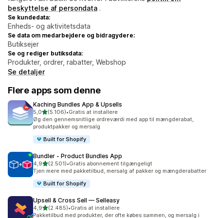
beskyttelse af persondata
.
Se kundedata:
Enheds- og aktivitetsdata
Se data om medarbejdere og bidragydere:
Butiksejer
Se og rediger butiksdata:
Produkter, ordrer, rabatter, Webshop
Se detaljer
Flere apps som denne
Kaching Bundles App & Upsells
ud af 5 stjerner
5,0
(5.106)
•
Gratis at installere
5106 anmeldelser i alt
Øg den gennemsnitlige ordreværdi med app til mængderabat,
produktpakker og mersalg
Built for Shopify
Bundler ‑ Product Bundles App
ud af 5 stjerner
4,9
(2.501)
•
Gratis abonnement tilgængeligt
2501 anmeldelser i alt
Tjen mere med pakketilbud, mersalg af pakker og mængderabatter
Built for Shopify
Upsell & Cross Sell — Selleasy
ud af 5 stjerner
4,9
(2.485)
•
Gratis at installere
2485 anmeldelser i alt
Pakketilbud med produkter, der ofte købes sammen, og mersalg i