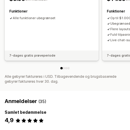
Faste priser
Differentieret prissætning
Produktanbefalinger
Ofte købt sammen
Sampak
Antalsbegrænsning
Rabatter
Mængderabatter
Funktioner
Funktioner
Antalsbegrænsning
Mængderabatter
Faste rabatter
Alle funktioner ubegrænset
Procentrabatter
Rabatter i indkøbskurv
Op til $1.00
Niveauinddelte rabatter
Ubegrænsede
Gratis levering
Køb én, og få én gratis
Tilpassede priser
Anbefalinger med kunstig intelligens
Prioriteret behandling
Flere layout
Fuld tilpasn
Analyser
Live chat-su
Klikrater
Konverteringsrater
7-dages gratis prøveperiode
7-dages grati
Alle gebyrer faktureres i USD. Tilbagevendende og brugsbaserede
gebyrer faktureres hver 30. dag.
Anmeldelser
(35)
Samlet bedømmelse
4,9