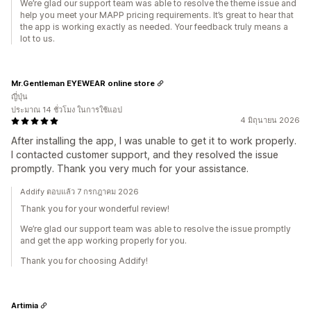
We’re glad our support team was able to resolve the theme issue and
help you meet your MAPP pricing requirements. It’s great to hear that
the app is working exactly as needed. Your feedback truly means a
lot to us.
Mr.Gentleman EYEWEAR online store
ญี่ปุ่น
ประมาณ 14 ชั่วโมง ในการใช้แอป
4 มิถุนายน 2026
After installing the app, I was unable to get it to work properly.
I contacted customer support, and they resolved the issue
promptly. Thank you very much for your assistance.
Addify ตอบแล้ว 7 กรกฎาคม 2026
Thank you for your wonderful review!
We’re glad our support team was able to resolve the issue promptly
and get the app working properly for you.
Thank you for choosing Addify!
Artimia