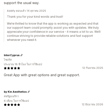
support the usual way.
Addify ตอบแล้ว 14 ตุลาคม 2025
Thank you for your kind words and trust!
We’re thrilled to know that the app is working as expected and that
our support team could promptly assist you with updates. We truly
appreciate your confidence in our service - it means a lot to us. We’ll
continue striving to provide reliable solutions and fast support
whenever you need it.
InterCyprus
ไซปรัส
ประมาณ 18 ชั่วโมง ในการใช้แอป
12 กันยายน 2025
Great App with great options and great support.
by Kin Aesthetics
สหรัฐอเมริกา
6 เดือน ในการใช้แอป
12 มิถุนายน 2026