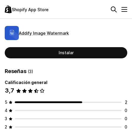
Shopify App Store
Addify Image Watermark
Instalar
Reseñas
(3)
Calificación general
3,7
5
2
4
0
3
0
2
0