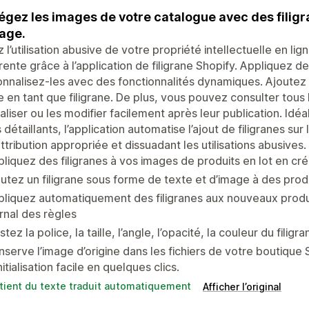
égez les images de votre catalogue avec des filigr
age.
z l’utilisation abusive de votre propriété intellectuelle en 
ente grâce à l’application de filigrane Shopify. Appliquez de
nnalisez-les avec des fonctionnalités dynamiques. Ajoutez 
 en tant que filigrane. De plus, vous pouvez consulter tous le
tialiser ou les modifier facilement après leur publication. Id
s détaillants, l’application automatise l’ajout de filigranes su
ttribution appropriée et dissuadant les utilisations abusives.
liquez des filigranes à vos images de produits en lot en cré
utez un filigrane sous forme de texte et d’image à des produ
liquez automatiquement des filigranes aux nouveaux produit
rnal des règles
stez la police, la taille, l’angle, l’opacité, la couleur du filigra
serve l’image d’origine dans les fichiers de votre boutique
nitialisation facile en quelques clics.
tient du texte traduit automatiquement
Afficher l’original