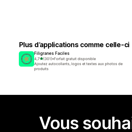
Plus d’applications comme celle-ci
Filigranes Faciles
étoile(s) sur 5
4,7
(301)
•
Forfait gratuit disponible
301 avis au total
Ajoutez autocollants, logos et textes aux photos de
produits
Vous souhai