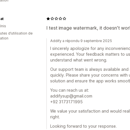
cation
at
Unis
I test image watermark, it doesn't wor
tes d’utilisation de
cation
Addify a répondu 9 septembre 2025
I sincerely apologize for any inconvenien
experienced. Your feedback matters to us
understand what went wrong.
Our support team is always available and 
quickly. Please share your concerns with 
solution and ensure the app works smooth
You can reach us at:
addifysup@gmail.com
+92 3173171995
We value your satisfaction and would rea
right.
Looking forward to your response.