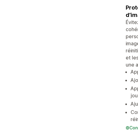
Prot
d’im
Évite
cohér
perso
image
réini
et le
une a
App
Ajo
App
jou
Aju
Con
réi
Con