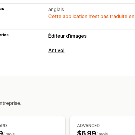
es
anglais
Cette application n’est pas traduite en
ories
Éditeur d’images
Optimisation d’images
Antivol
Filigranes
Ressources protégées
Édition en bloc
Images
Importations de fichiers
Actions bloquées
Filigranes
ntreprise.
ARD
ADVANCED
9
$6.99
/ mois
/ mois