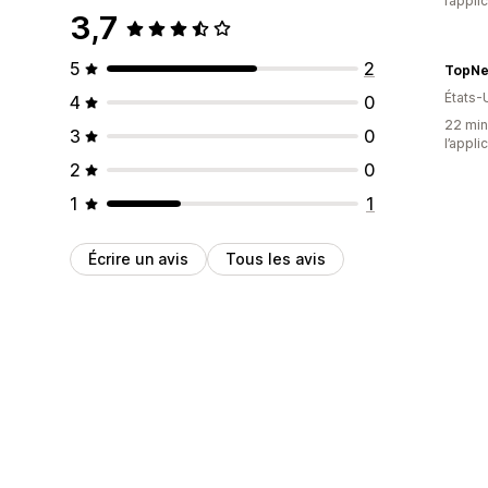
l’appli
3,7
5
2
TopNe
États-
4
0
22 minu
3
0
l’appli
2
0
1
1
Écrire un avis
Tous les avis