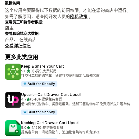
数据访问
这个应用需要获得以下数据的访问权限，才能在您的商店中运行。
如需了解原因，请查阅开发人员的
隐私政策
。
查看员工和协作者数据:
店主
查看和编辑商店数据:
产品、 在线商店
查看详细信息
更多此类应用
Keep & Share Your Cart
星（满分 5 星）
5.0
(1)
•
提供免费试用
总共 1 条评论
社交分享您的购物车。通过社交证明增加品牌知名度
Built for Shopify
Upcart—Cart Drawer Cart Upsell
星（满分 5 星）
4.7
(846)
•
提供免费套餐
总共 846 条评论
借助侧滑式购物车、奖励进度条、追加销售购物车和免费赠品提升客单价
Built for Shopify
Kaching CartDrawer Cart Upsell
星（满分 5 星）
5.0
(1,129)
•
提供免费套餐
总共 1129 条评论
提高客单价：滑动购物车、追加销售购物车和免邮栏