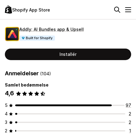
Shopify App Store
Addly: AI Bundles app & Upsell
Built for Shopify
Installér
Anmeldelser
(104)
Samlet bedømmelse
4,6
5
97
4
2
3
2
2
1