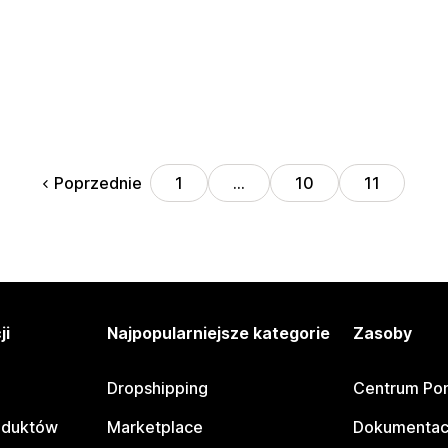
Poprzednie
1
…
10
11
ji
Najpopularniejsze kategorie
Zasoby
Dropshipping
Centrum Po
oduktów
Marketplace
Dokumentac