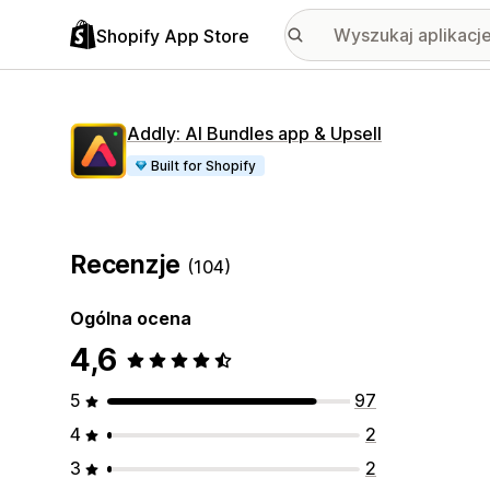
Shopify App Store
Addly: AI Bundles app & Upsell
Built for Shopify
Recenzje
(104)
Ogólna ocena
4,6
5
97
4
2
3
2