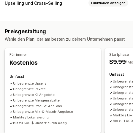
Bundle-Typen
Upselling und Cross-Selling
Funktionen anzeigen
Feste Bundles
Multipacks
Mix-and-Match-Bundles
Anpassung
Varianten-Bundles
Warenkorb-Upselling
Produktseiten-Upselling
Bundles mit unendlich vielen Möglichkeiten
Preisgestaltung
Fortschrittsleiste
Add-ons mit einem Klick
Zusammenstellen einer Box
Geschenkboxen
Wähle den Plan, der am besten zu deinem Unternehmen passt.
Warenkorbeinschub
Pop-ups
Benutzerdefinierte CSS
Mystery-Boxen
Probepackungen
Abo-Boxen
Benutzerdefiniertes HTML
Drag-&-Drop-Editor
Großhandels-Bundles
Upselling-Bundles
Für immer
Startphase
Mehrere Währungen
Mehrere Sprachen
Cross-Selling-Bundles
Häufig zusammen gekauft
$9.99
Kostenlos
/ M
Benutzerdefinierte Regeln
Ähnliche Produkte
Digitale Produkte
Physische Produkte
Individuelle Bundles
Angebote und Empfehlungen
Umfasst
Umfasst
Gewährleistungen
Versandschutz
Kostenlose Geschenke
Unbegrenzte
Die Preise kannst du festlegen
Unbegrenzte Upsells
Unbegrenzte
Geschenkverpackung
Unbegrenzte Pakete
Kostenloser Versand
Feste Preisgestaltung
Preisstaffelung
Unbegrenzte
Unbegrenzte KI-Angebote
Produkt-Add-ons
Produktempfehlungen
Mengenstaffelungen
Rabatte
Mengenrabatte
Unbegrenzt
Unbegrenzte Mengenrabatte
Unbegrenzte
Häufig zusammen gekauft
Bundles
Mengenstaffelungen
Pauschalrabatte
Prozentuale Rabatte
Warenkorbrabatte
Unbegrenzte Produkt-Add-ons
Unbegrenzt
Unbegrenzte Mix-&-Match-Angebote
Mengenrabatte
Gestaffelte Rabatte
KI-Empfehlungen
Kostenloser Versand
BOGO
Abonnements
Massenpreise
Märkte / Lok
Märkte / Lokalisierung
Abonnement-Upgrade
Priorisierte Auftragsabwicklung
Bis zu 1.00
Großhandelspreise
Dynamische Preise
Individuelle Preise
Bis zu 500 $ Umsatz durch Addly
Analysen