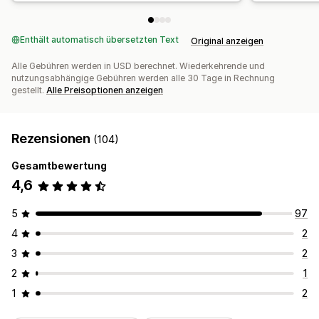
A/B-Tests
Klickraten
Conversion-Raten
Empfehlungsleistung
Optimierungsvorschläge
Enthält automatisch übersetzten Text
Original anzeigen
Funnel-Leistung
Alle Gebühren werden in USD berechnet. Wiederkehrende und
nutzungsabhängige Gebühren werden alle 30 Tage in Rechnung
gestellt.
Alle Preisoptionen anzeigen
Rezensionen
(104)
Gesamtbewertung
4,6
5
97
4
2
3
2
2
1
1
2