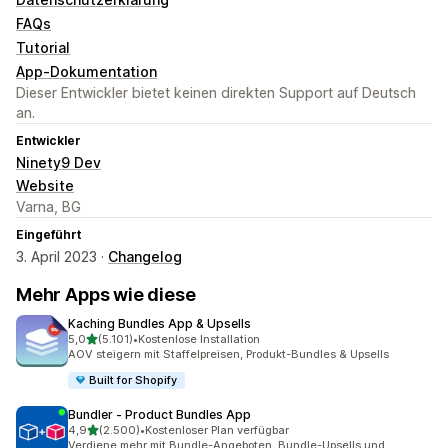
FAQs
Tutorial
App-Dokumentation
Dieser Entwickler bietet keinen direkten Support auf Deutsch
an.
Entwickler
Ninety9 Dev
Website
Varna, BG
Eingeführt
3. April 2023 ·
Changelog
Mehr Apps wie diese
Kaching Bundles App & Upsells
von 5 Sternen
5,0
(5.101)
•
Kostenlose Installation
5101 Rezensionen insgesamt
AOV steigern mit Staffelpreisen, Produkt-Bundles & Upsells
Built for Shopify
Bundler ‑ Product Bundles App
von 5 Sternen
4,9
(2.500)
•
Kostenloser Plan verfügbar
2500 Rezensionen insgesamt
Verdiene mehr mit Bundle-Angeboten, Bundle-Upsells und