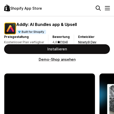
Shopify App Store
Addly: AI Bundles app & Upsell
Built for Shopify
Preisgestaltung
Bewertung
Entwickler
Kostenloser Plan verfügbar
4,6
(104)
Ninety9 Dev
Installieren
Demo-Shop ansehen