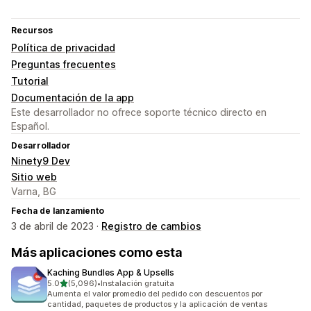
Recursos
Política de privacidad
Preguntas frecuentes
Tutorial
Documentación de la app
Este desarrollador no ofrece soporte técnico directo en
Español.
Desarrollador
Ninety9 Dev
Sitio web
Varna, BG
Fecha de lanzamiento
3 de abril de 2023 ·
Registro de cambios
Más aplicaciones como esta
Kaching Bundles App & Upsells
de 5 estrellas
5.0
(5,096)
•
Instalación gratuita
5096 reseñas en total
Aumenta el valor promedio del pedido con descuentos por
cantidad, paquetes de productos y la aplicación de ventas