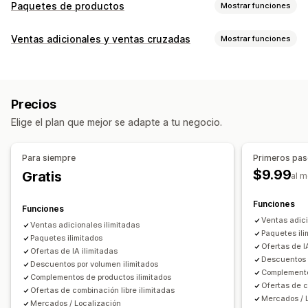
Paquetes de productos
Mostrar funciones
Tipos de paquetes
Ventas adicionales y ventas cruzadas
Mostrar funciones
Paquetes fijos
Multipaquetes
Paquetes combinados
Personalización
Paquetes de variantes
Paquetes de opciones infinitas
Venta adicional en el carrito
Crea una caja
Cajas para regalos
Cajas misteriosas
Precios
Venta adicional en la página de producto
Paquetes de muestras
Cajas de suscripción
Elige el plan que mejor se adapte a tu negocio.
Barra de progreso
Complementos con un solo clic
Paquetes mayoristas
Paquetes de venta adicional
Carrito lateral
Ventanas emergentes
CSS personalizado
Paquetes de ventas cruzadas
Para siempre
Primeros pa
HTML personalizado
Editor de arrastrar y soltar
Compras conjuntas frecuentes
Productos relacionados
$9.99
Gratis
al 
Múltiples monedas
Múltiples idiomas
Productos digitales
Productos físicos
Reglas personalizadas
Paquetes personalizados
Funciones
Funciones
Ofertas y recomendaciones
Ventas adici
Precios que puedes fijar
Ventas adicionales ilimitadas
Paquetes ili
Garantías
Paquetes ilimitados
Protección de los envíos
Regalos gratis
Precios fijos
Precios por niveles
Descuentos por cantidad
Ofertas de I
Ofertas de IA ilimitadas
Envoltura de regalo
Envío gratis
Descuentos
Descuentos por volumen
Descuentos 
Descuentos por volumen ilimitados
Complemento
Complementos de productos
Descuentos globales
Descuentos porcentuales
Complementos de productos ilimitados
Ofertas de c
Ofertas de combinación libre ilimitadas
Recomendaciones de productos
Descuentos en el carrito
Envío gratis
BOGO
Mercados / 
Mercados / Localización