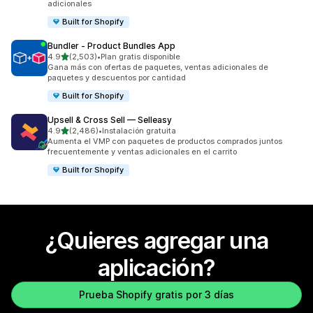
adicionales
Built for Shopify
Bundler ‑ Product Bundles App
de 5 estrellas
4.9
(2,503)
•
Plan gratis disponible
2503 reseñas en total
Gana más con ofertas de paquetes, ventas adicionales de
paquetes y descuentos por cantidad
Built for Shopify
Upsell & Cross Sell — Selleasy
de 5 estrellas
4.9
(2,486)
•
Instalación gratuita
2486 reseñas en total
Aumenta el VMP con paquetes de productos comprados juntos
frecuentemente y ventas adicionales en el carrito
Built for Shopify
¿Quieres agregar una
aplicación?
Prueba Shopify gratis por 3 días