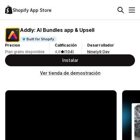
Shopify App Store
Addly: AI Bundles app & Upsell
Built for Shopify
Precios
Calificación
Desarrollador
Plan gratis disponible
4,6
(104)
Ninety9 Dev
Instalar
Ver tienda de demostración