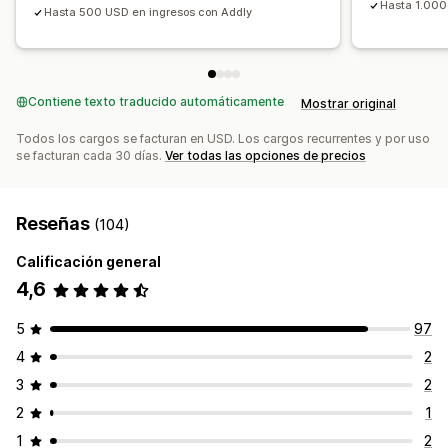
Compras conjuntas frecuentes
Paquetes
Hasta 1.000
Suscripciones
Precios al por mayor
Precios de mayorista
Hasta 500 USD en ingresos con Addly
Descuentos por cantidad
Descuentos por volumen
Precios dinámicos
Personalizar precios
Descuentos por niveles
Recomendaciones de IA
Mejora de suscripción
Procesamiento prioritario
Contiene texto traducido automáticamente
Mostrar original
Informes y estadísticas
Todos los cargos se facturan en USD. Los cargos recurrentes y por uso
Prueba A/B
Tasas de clics
Tasas de conversión
se facturan cada 30 días.
Ver todas las opciones de precios
Rendimiento de recomendaciones
Sugerencias de optimización
Rendimiento del embudo
Reseñas
(104)
Calificación general
4,6
5
97
4
2
3
2
2
1
1
2