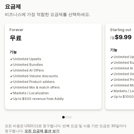
구독 상자
도매 번들
상향 판매 번들
교차 판매 번들
요금제
원클릭 추가 기능
카트 서랍
팝업
사용자 지정 CSS
함께 자주 구매하는 제품
관련 제품
디지털 상품
실물 제품
비즈니스에 가장 적합한 요금제를 선택하세요.
사용자 지정 HTML
끌어서 놓기 편집기
여러 통화
여러 언어
사용자 지정 번들
사용자 지정 규칙
설정 가능한 가격
Forever
Starting out
제안 및 권장 사항
고정 가격
계층별 가격
수량 구분
할인
수량 할인
균일 할인
$9.99
무료
/월
보증 기간
배송 보호
무료 기프트
선물 포장
무료 배송
백분율 할인
카트 할인
무료 배송
원 플러스 원
구독
대량 가격
제품 추가 옵션
추천 제품
함께 자주 구매하는 제품
번들
기능
도매가
동적 가격
사용자 지정 가격 책정
기능
수량 구분
수량 할인
계층별 할인
AI 권장 사항
구독 업그레이드
Unlimited Up
Unlimited Upsells
Unlimited B
우선 순위 처리
Unlimited Bundles
Unlimited AI
Unlimited AI Offers
Unlimited V
분석
Unlimited Volume discounts
Unlimited P
Unlimited Product addons
A/B 테스트
클릭률
전환율
추천 실적
최적화 제안
퍼널 추적
Unlimited Mi
Unlimited Mix & match offers
Markets / Lo
Markets / Localization
Up to $1000
Up to $500 revenue from Addly
모든 비용은 USD(으)로 청구됩니다. 반복 요금 및 사용 기반 요금은 30일마다
청구됩니다.
모든 요금제 옵션 보기