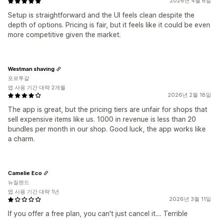
2026년 4월 6일
Setup is straightforward and the UI feels clean despite the
depth of options. Pricing is fair, but it feels like it could be even
more competitive given the market.
Westman shaving
포르투갈
앱 사용 기간 대략 2개월
2026년 2월 18일
The app is great, but the pricing tiers are unfair for shops that
sell expensive items like us. 1000 in revenue is less than 20
bundles per month in our shop. Good luck, the app works like
a charm.
Camelie Eco
뉴질랜드
앱 사용 기간 대략 1년
2026년 3월 11일
If you offer a free plan, you can't just cancel it.... Terrible