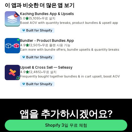
이 앱과 비슷한 더 많은 앱 보기
Kaching Bundles App & Upsells
별 5개 중
5.0
(5,109)
•
무료 설치
총 리뷰 5109개
Boost AOV with quantity breaks, product bundles & upsell app
Built for Shopify
Bundler ‑ Product Bundles App
별 5개 중
4.9
(2,501)
•
무료 플랜 사용 가능
총 리뷰 2501개
Earn more with bundle offers, bundle upsells & quantity breaks
Built for Shopify
Upsell & Cross Sell — Selleasy
별 5개 중
4.9
(2,485)
•
무료 설치
총 리뷰 2485개
Frequently bought together bundles & in cart upsell, boost AOV
Built for Shopify
앱을 추가하시겠어요?
Shopify 3일 무료 체험