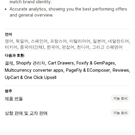
match brand identity.
Accurate analytics, showing you the best performing offers
and general overview.
언어
영어, 독일어, 스페인어, 프랑스어, 이탈리아어, 일본어, 네덜란드어,
터키어, 중국어(간체), 한국어, 펀잡어, 힌디어, 그리고 스웨덴어
다음과 호환:
결제
Shopify 관리자
Cart Drawers
Foxify & GemPages
Multicurrency converter apps
PageFly & EComposer
Reviews
UpCart & One Click Upsell
범주
제품 번들
기능 표시
번들 유형
상향 판매 및 교차 판매
기능 표시
고정 번들
멀티팩
믹스앤매치 번들
이형 상품 번들
맞춤 설정
무제한 옵션 번들
상자 만들기
선물 상자
미스터리 상자
샘플 팩
카트 상향 판매
제품 페이지 상향 판매
진행률 표시줄