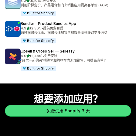
星（满分 5 星）
5.0
(5,106)
•
免费安装
总共 5106 条评论
利用阶梯定价、产品组合和向上销售应用提高客单价 (AOV)
Built for Shopify
Bundler ‑ Product Bundles App
星（满分 5 星）
4.9
(2,501)
•
提供免费套餐
总共 2501 条评论
通过捆绑包优惠、捆绑包追加销售和数量阶梯赚取更多收益
Built for Shopify
Upsell & Cross Sell — Selleasy
星（满分 5 星）
4.9
(2,485)
•
免费安装
总共 2485 条评论
“经常一起购买”捆绑包和购物车内追加销售，可提高客单价
Built for Shopify
想要添加应用？
免费试用 Shopify 3 天