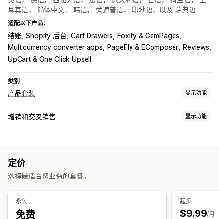
耳其语， 简体中文， 韩语， 旁遮普语， 印地语，以及 瑞典语
适配以下产品：
结账
Shopify 后台
Cart Drawers
Foxify & GemPages
Multicurrency converter apps
PageFly & EComposer
Reviews
UpCart & One Click Upsell
类别
产品套装
显示功能
套装类型
增销和交叉销售
显示功能
固定套装
合装包
混搭套装
多属性套装
无限选择套装
自定义
自选套装盒
礼品盒
神秘礼盒
样品包
订阅套盒
批发套装
购物车增销
产品页面增销
进度条
一键附加服务
购物车抽屉
增销套装
交叉销售套装
组合购买
相关产品
数字产品
实体产品
定价
弹出窗口
自定义 CSS
自定义 HTML
拖放式编辑器
多币种
自定义套装
选择最适合您业务的套餐。
多语言
自定义规则
您可以设置的定价
优惠和建议
固定定价
分层定价
数量折扣
折扣
批量折扣
固定折扣
永久
起步
保修
运输保护
免费赠品
礼品包装
免运费
附加产品
产品推荐
百分比折扣
购物车折扣
免运费
买一送一
订阅
批量定价
$9.99
免费
/月