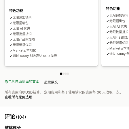
组合购买
套装
数量折扣
批量折扣
分层折扣
AI 建议
订阅升级
批发价
动态定价
自定义定价
优先处理
特色功能
特色功能
无限追加销售
无限追加销售
分析
无限捆绑包
无限捆绑包
A/B 测试
点击率
转化率
推荐绩效
优化建议
漏斗绩效
无限 AI 优惠
无限 AI 优惠
无限批量折扣
无限批量折扣
无限产品附加
无限产品附加项
无限混搭优惠
无限混搭优惠
Markets/本
Markets/本地化
通过 Addly 
通过 Addly 创收高达 500 美元
包含自动翻译的文本
显示原文
所有费用均以USD结算。 定期费用和基于使用情况的费用每 30 天收取一次。
查看所有定价选项
评论
(104)
整体评分