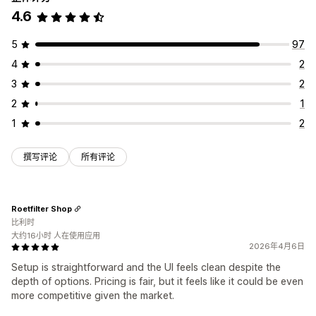
4.6
5
97
4
2
3
2
2
1
1
2
撰写评论
所有评论
Roetfilter Shop
比利时
大约16小时 人在使用应用
2026年4月6日
Setup is straightforward and the UI feels clean despite the
depth of options. Pricing is fair, but it feels like it could be even
more competitive given the market.