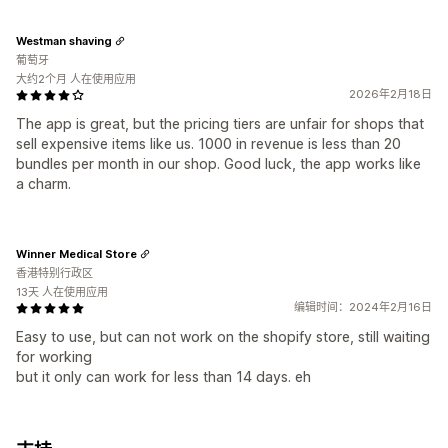
Westman shaving
葡萄牙
大约2个月 人在使用应用
2026年2月18日
The app is great, but the pricing tiers are unfair for shops that
sell expensive items like us. 1000 in revenue is less than 20
bundles per month in our shop. Good luck, the app works like
a charm.
Winner Medical Store
香港特别行政区
13天 人在使用应用
编辑时间：2024年2月16日
Easy to use, but can not work on the shopify store, still waiting
for working
but it only can work for less than 14 days. eh