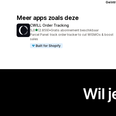
Geïnt
Meer apps zoals deze
CWILL Order Tracking
van 5 sterren
5,0
(2.859)
•
Gratis abonnement beschikbaar
2859 recensies in totaal
Parcel Panel: track order tracker to cut WISMOs & boost
sales
Built for Shopify
Wil 