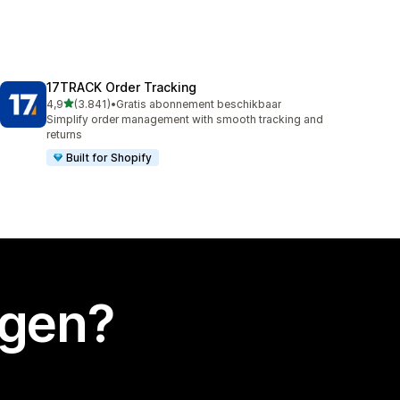
17TRACK Order Tracking
van 5 sterren
4,9
(3.841)
•
Gratis abonnement beschikbaar
3841 recensies in totaal
Simplify order management with smooth tracking and
returns
Built for Shopify
egen?