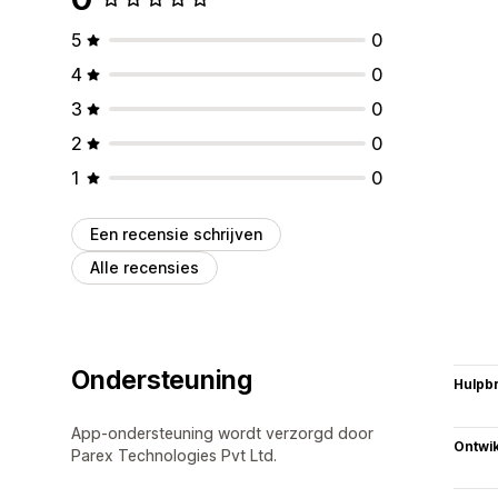
5
0
4
0
3
0
2
0
1
0
Een recensie schrijven
Alle recensies
Ondersteuning
Hulpb
App-ondersteuning wordt verzorgd door
Ontwik
Parex Technologies Pvt Ltd.