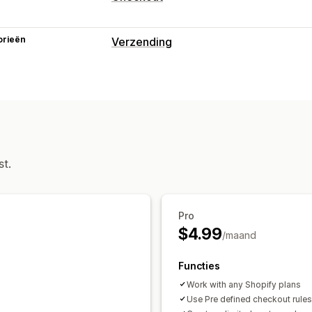
orieën
Verzending
Labels en verpakking
Adresvalidatie
Zendingen beheren
Synchronisatie van bestellingen
st.
Pro
$4.99
/maand
Functies
Work with any Shopify plans
Use Pre defined checkout rules