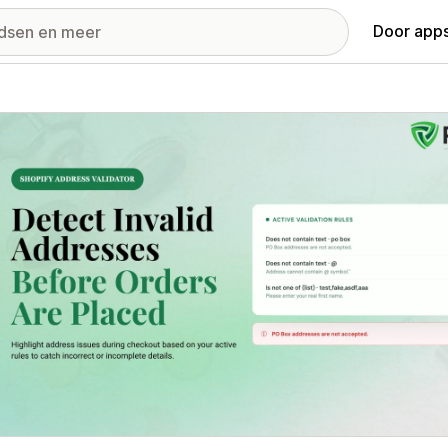
Door apps
ij met uitgelichte afbeeldingen