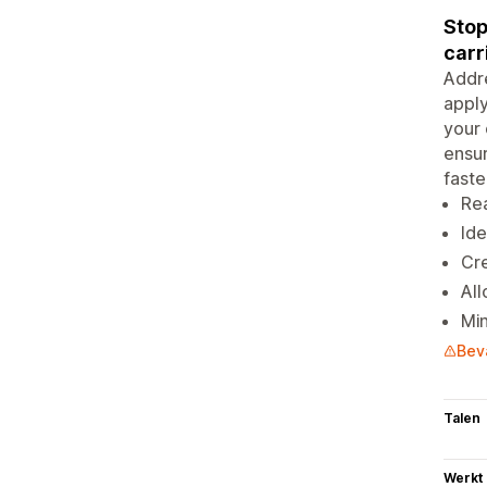
Stop
carr
Addre
apply
your 
ensur
faste
Rea
Ide
Cre
All
Min
Bev
Talen
Werkt