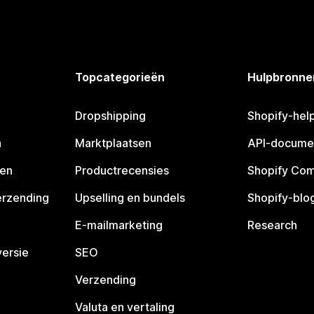
Topcategorieën
Hulpbronne
Dropshipping
Shopify-hel
n
Marktplaatsen
API-docume
pen
Productrecensies
Shopify Co
erzending
Upselling en bundels
Shopify-blo
E-mailmarketing
Research
ersie
SEO
Verzending
Valuta en vertaling