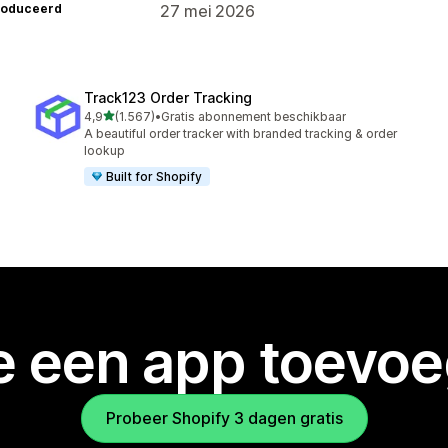
roduceerd
27 mei 2026
Track123 Order Tracking
van 5 sterren
4,9
(1.567)
•
Gratis abonnement beschikbaar
1567 recensies in totaal
A beautiful order tracker with branded tracking & order
lookup
Built for Shopify
je een app toevo
Probeer Shopify 3 dagen gratis