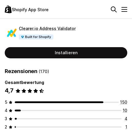
Shopify App Store
Clearer.io Address Validator
Built for Shopify
Installieren
Rezensionen
(170)
Gesamtbewertung
4,7
5
150
4
10
3
4
2
1