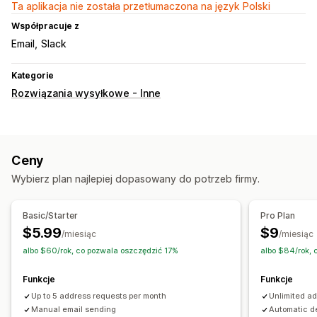
Ta aplikacja nie została przetłumaczona na język Polski
Współpracuje z
Email
Slack
Kategorie
Rozwiązania wysyłkowe - Inne
Ceny
Wybierz plan najlepiej dopasowany do potrzeb firmy.
Basic/Starter
Pro Plan
$5.99
$9
/miesiąc
/miesiąc
albo $60/rok, co pozwala oszczędzić 17%
albo $84/rok,
Funkcje
Funkcje
Up to 5 address requests per month
Unlimited a
Manual email sending
Automatic d