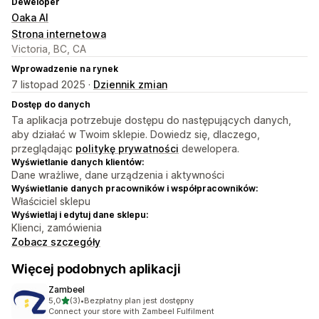
Deweloper
Oaka AI
Strona internetowa
Victoria, BC, CA
Wprowadzenie na rynek
7 listopad 2025 ·
Dziennik zmian
Dostęp do danych
Ta aplikacja potrzebuje dostępu do następujących danych,
aby działać w Twoim sklepie. Dowiedz się, dlaczego,
przeglądając
politykę prywatności
dewelopera.
Wyświetlanie danych klientów:
Dane wrażliwe, dane urządzenia i aktywności
Wyświetlanie danych pracowników i współpracowników:
Właściciel sklepu
Wyświetlaj i edytuj dane sklepu:
Klienci, zamówienia
Zobacz szczegóły
Więcej podobnych aplikacji
Zambeel
na 5 gwiazdek
5,0
(3)
•
Bezpłatny plan jest dostępny
Łączna liczba recenzji: 3
Connect your store with Zambeel Fulfilment