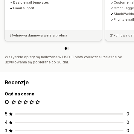
Basic email templates
Custom email
Email support
Order Taggi
Slack/Webho
Priority emai
21-dniowa darmowa wersja próbna
21-dniowa da
Wszystkie opłaty są naliczane w USD. Opłaty cykliczne i zależne od
użytkowania są pobierane co 30 dni.
Recenzje
Ogólna ocena
0
5
0
4
0
3
0