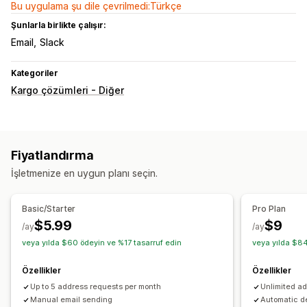
Bu uygulama şu dile çevrilmedi:Türkçe
Şunlarla birlikte çalışır:
Email
Slack
Kategoriler
Kargo çözümleri - Diğer
Fiyatlandırma
İşletmenize en uygun planı seçin.
Basic/Starter
Pro Plan
$5.99
$9
/ay
/ay
veya yılda $60 ödeyin ve %17 tasarruf edin
veya yılda $84
Özellikler
Özellikler
Up to 5 address requests per month
Unlimited a
Manual email sending
Automatic d