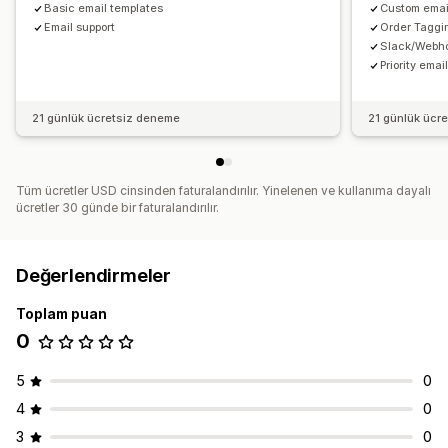
Basic email templates
Custom email
Email support
Order Taggi
Slack/Webho
Priority emai
21 günlük ücretsiz deneme
21 günlük ücr
Tüm ücretler USD cinsinden faturalandırılır. Yinelenen ve kullanıma dayalı
ücretler 30 günde bir faturalandırılır.
Değerlendirmeler
Toplam puan
0
5
0
4
0
3
0