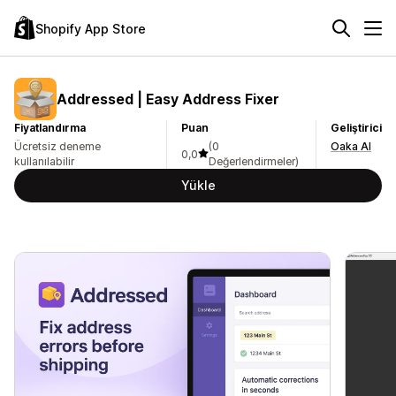
Shopify App Store
Addressed | Easy Address Fixer
Fiyatlandırma
Puan
Geliştirici
Ücretsiz deneme
(0
Oaka AI
0,0
kullanılabilir
Değerlendirmeler)
Yükle