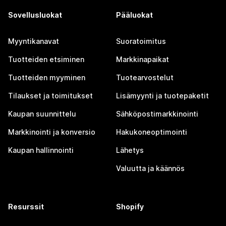
Sovellusluokat
Pääluokat
Myyntikanavat
Suoratoimitus
Tuotteiden etsiminen
Markkinapaikat
Tuotteiden myyminen
Tuotearvostelut
Tilaukset ja toimitukset
Lisämyynti ja tuotepaketit
Kaupan suunnittelu
Sähköpostimarkkinointi
Markkinointi ja konversio
Hakukoneoptimointi
Kaupan hallinnointi
Lähetys
Valuutta ja käännös
Resurssit
Shopify