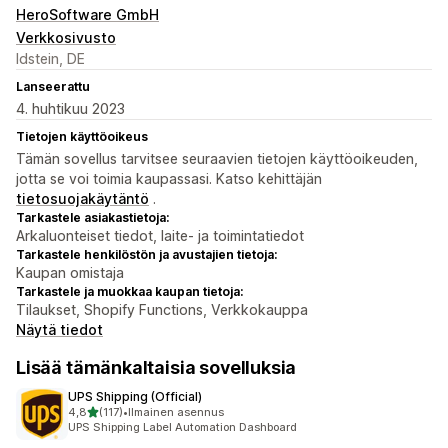
HeroSoftware GmbH
Verkkosivusto
Idstein, DE
Lanseerattu
4. huhtikuu 2023
Tietojen käyttöoikeus
Tämän sovellus tarvitsee seuraavien tietojen käyttöoikeuden,
jotta se voi toimia kaupassasi. Katso kehittäjän
tietosuojakäytäntö
.
Tarkastele asiakastietoja:
Arkaluonteiset tiedot, laite- ja toimintatiedot
Tarkastele henkilöstön ja avustajien tietoja:
Kaupan omistaja
Tarkastele ja muokkaa kaupan tietoja:
Tilaukset, Shopify Functions, Verkkokauppa
Näytä tiedot
Lisää tämänkaltaisia sovelluksia
UPS Shipping (Official)
/ 5 tähteä
4,8
(117)
•
Ilmainen asennus
117 arvostelua yhteensä
UPS Shipping Label Automation Dashboard