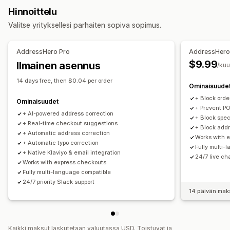
Lähetysten hallinnointi
Hinnoittelu
Sähköposti-ilmoitukset
Tilauspäivitykset
Valitse yrityksellesi parhaiten sopiva sopimus.
AddressHero Pro
AddressHero 
$9.99
Ilmainen asennus
/ku
14 days free, then $0.04 per order
Ominaisuude
+ Block ord
Ominaisuudet
+ Prevent PO
+ AI-powered address correction
+ Block spec
+ Real-time checkout suggestions
+ Block addr
+ Automatic address correction
Works with 
+ Automatic typo correction
Fully multi-
+ Native Klaviyo & email integration
24/7 live ch
Works with express checkouts
Fully multi-language compatible
24/7 priority Slack support
14 päivän mak
Kaikki maksut laskutetaan valuutassa USD. Toistuvat ja