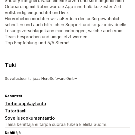
Shopify integriert. Nach einem kurzen und sehr angenehmen
Onboarding mit Robin war die App innerhalb kürzester Zeit
vollständig eingerichtet und live.
Hervorheben möchten wir außerdem den außergewöhnlich
schnellen und auch hilfreichen Support und sogar individuelle
Lösungsvorschläge kann man einbringen, welche auch vom
Team besprochen und umgesetzt werden.
Top Empfehlung und 5/5 Sterne!
Tuki
Sovellustuen tarjoaa HeroSoftware GmbH.
Resurssit
Tietosuojakäytäntö
Tutortiaali
Sovellusdokumentaatio
Tämä kehittäjä ei tarjoa suoraa tukea kielellä Suomi.
Kehittäjä