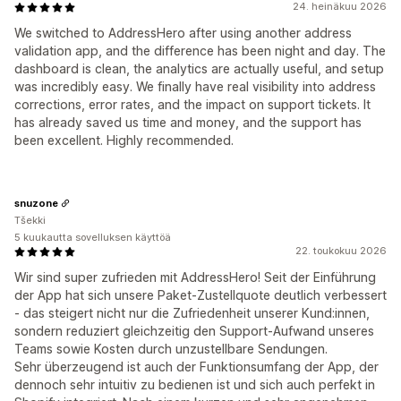
24. heinäkuu 2026
We switched to AddressHero after using another address
validation app, and the difference has been night and day. The
dashboard is clean, the analytics are actually useful, and setup
was incredibly easy. We finally have real visibility into address
corrections, error rates, and the impact on support tickets. It
has already saved us time and money, and the support has
been excellent. Highly recommended.
snuzone
Tšekki
5 kuukautta sovelluksen käyttöä
22. toukokuu 2026
Wir sind super zufrieden mit AddressHero! Seit der Einführung
der App hat sich unsere Paket-Zustellquote deutlich verbessert
- das steigert nicht nur die Zufriedenheit unserer Kund:innen,
sondern reduziert gleichzeitig den Support-Aufwand unseres
Teams sowie Kosten durch unzustellbare Sendungen.
Sehr überzeugend ist auch der Funktionsumfang der App, der
dennoch sehr intuitiv zu bedienen ist und sich auch perfekt in