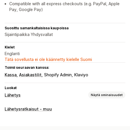
Compatible with all express checkouts (e.g. PayPal, Apple
Pay, Google Pay)
Suosittu samankaltaisissa kaupoissa
Sijaintipaikka Yhdysvallat
Kielet
Englanti
Tätä sovellusta ei ole käännetty kielelle Suomi
Toimii seuraavan kanssa:
Kassa
Asiakastilit
Shopify Admin
Klaviyo
Luokat
Lähetys
Näytä ominaisuudet
Tarrat ja pakkaukset
Lähetysratkaisut - muu
Tarrojen mukauttaminen
Osoitteen vahvistus
Tilausten synkronointi
Monikielisyys