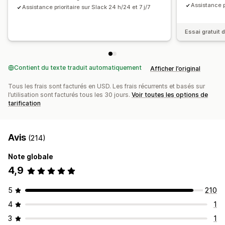
Assistance p
Assistance prioritaire sur Slack 24 h/24 et 7 j/7
Essai gratuit d
Contient du texte traduit automatiquement
Afficher l’original
Tous les frais sont facturés en USD. Les frais récurrents et basés sur
l’utilisation sont facturés tous les 30 jours.
Voir toutes les options de
tarification
Avis
(214)
Note globale
4,9
5
210
4
1
3
1