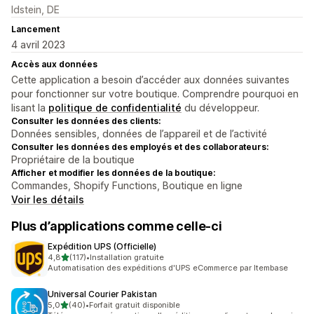
Idstein, DE
Lancement
4 avril 2023
Accès aux données
Cette application a besoin d’accéder aux données suivantes
pour fonctionner sur votre boutique. Comprendre pourquoi en
lisant la
politique de confidentialité
du développeur.
Consulter les données des clients:
Données sensibles, données de l’appareil et de l’activité
Consulter les données des employés et des collaborateurs:
Propriétaire de la boutique
Afficher et modifier les données de la boutique:
Commandes, Shopify Functions, Boutique en ligne
Voir les détails
Plus d’applications comme celle-ci
Expédition UPS (Officielle)
étoile(s) sur 5
4,8
(117)
•
Installation gratuite
117 avis au total
Automatisation des expéditions d'UPS eCommerce par Itembase
Universal Courier Pakistan
étoile(s) sur 5
5,0
(40)
•
Forfait gratuit disponible
40 avis au total