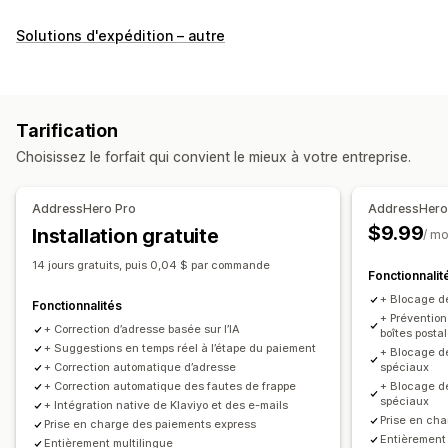
Étiquettes et emballages
Solutions d'expédition – autre
Personnalisation d’étiquette
Validation de l’adresse
Synchronisation des commandes
Multilingue
Gestion des expéditions
Tarification
Notifications par e-mail
Mises à jour des commandes
Choisissez le forfait qui convient le mieux à votre entreprise.
AddressHero Pro
AddressHero 
$9.99
Installation gratuite
/ mo
14 jours gratuits, puis 0,04 $ par commande
Fonctionnalit
+ Blocage d
Fonctionnalités
+ Prévention
+ Correction d’adresse basée sur l’IA
boîtes posta
+ Suggestions en temps réel à l’étape du paiement
+ Blocage de
+ Correction automatique d’adresse
spéciaux
+ Correction automatique des fautes de frappe
+ Blocage d
spéciaux
+ Intégration native de Klaviyo et des e-mails
Prise en ch
Prise en charge des paiements express
Entièrement 
Entièrement multilingue