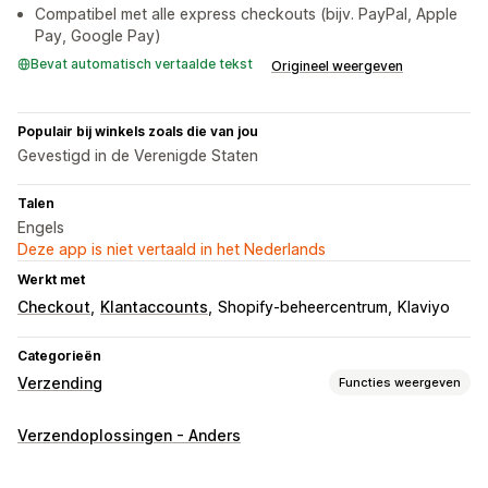
Compatibel met alle express checkouts (bijv. PayPal, Apple
Pay, Google Pay)
Bevat automatisch vertaalde tekst
Origineel weergeven
Populair bij winkels zoals die van jou
Gevestigd in de Verenigde Staten
Talen
Engels
Deze app is niet vertaald in het Nederlands
Werkt met
Checkout
Klantaccounts
Shopify-beheercentrum
Klaviyo
Categorieën
Verzending
Functies weergeven
Labels en verpakking
Verzendoplossingen - Anders
Labelaanpassing
Adresvalidatie