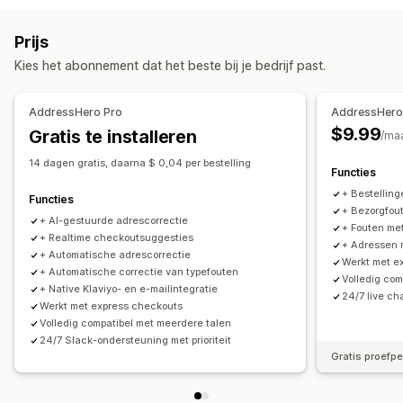
Synchronisatie van bestellingen
Meerdere talen
Zendingen beheren
Prijs
E-mailmeldingen
Updates van bestellingen
Kies het abonnement dat het beste bij je bedrijf past.
AddressHero Pro
AddressHero 
$9.99
Gratis te installeren
/ma
14 dagen gratis, daarna $ 0,04 per bestelling
Functies
+ Bestellin
Functies
+ Bezorgfou
+ AI-gestuurde adrescorrectie
+ Fouten me
+ Realtime checkoutsuggesties
+ Adressen 
+ Automatische adrescorrectie
Werkt met e
+ Automatische correctie van typefouten
Volledig com
+ Native Klaviyo- en e-mailintegratie
24/7 live c
Werkt met express checkouts
Volledig compatibel met meerdere talen
24/7 Slack-ondersteuning met prioriteit
Gratis proefp