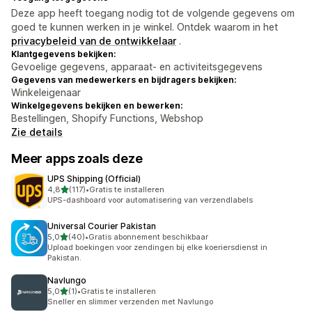
Deze app heeft toegang nodig tot de volgende gegevens om
goed te kunnen werken in je winkel. Ontdek waarom in het
privacybeleid van de ontwikkelaar
.
Klantgegevens bekijken:
Gevoelige gegevens, apparaat- en activiteitsgegevens
Gegevens van medewerkers en bijdragers bekijken:
Winkeleigenaar
Winkelgegevens bekijken en bewerken:
Bestellingen, Shopify Functions, Webshop
Zie details
Meer apps zoals deze
UPS Shipping (Official)
van 5 sterren
4,8
(117)
•
Gratis te installeren
117 recensies in totaal
UPS-dashboard voor automatisering van verzendlabels
Universal Courier Pakistan
van 5 sterren
5,0
(40)
•
Gratis abonnement beschikbaar
40 recensies in totaal
Upload boekingen voor zendingen bij elke koeriersdienst in
Pakistan.
Navlungo
van 5 sterren
5,0
(1)
•
Gratis te installeren
1 recensies in totaal
Sneller en slimmer verzenden met Navlungo