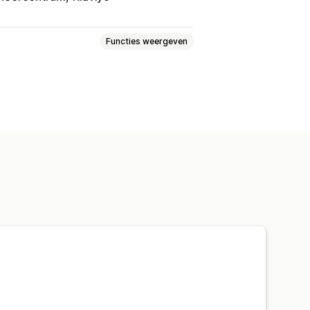
Functies weergeven
chronisatie van bestellingen
lingen