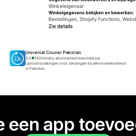
Winkeleigenaar
Winkelgegevens bekijken en bewerken:
Bestellingen, Shopify Functions, Web
Zie details
Universal Courier Pakistan
van 5 sterren
5,0
(40)
•
Gratis abonnement beschikbaar
40 recensies in totaal
Upload boekingen voor zendingen bij elke koeriersdienst
in Pakistan.
je een app toevo