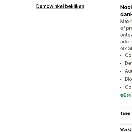
Demowinkel bekijken
Nooi
dank
Maxim
of pr
ontev
adres
elk S
Co
De
Au
Bl
Com
Bev
Talen
Werkt