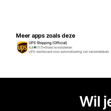
Meer apps zoals deze
UPS Shipping (Official)
van 5 sterren
4,8
(117)
•
Gratis te installeren
117 recensies in totaal
UPS-dashboard voor automatisering van verzendlabels
Wil 