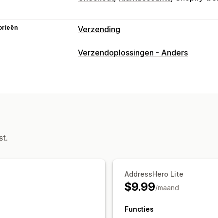
orieën
Verzending
Labels en verpakking
Verzendoplossingen - Anders
Labelaanpassing
Adresvalidatie
Syn
Meerdere talen
Zendingen beheren
E-mailmeldingen
Updates van bestel
st.
AddressHero Lite
$9.99
/maand
Functies