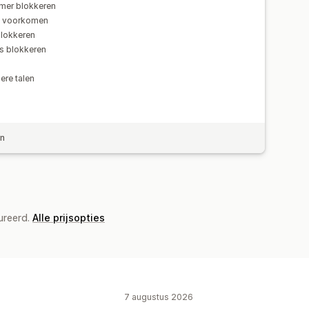
mmer blokkeren
n voorkomen
blokkeren
s blokkeren
ere talen
en
ureerd.
Alle prijsopties
7 augustus 2026