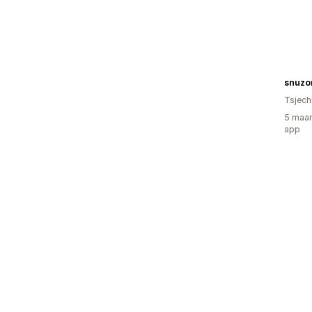
snuzo
Tsjech
5 maan
app