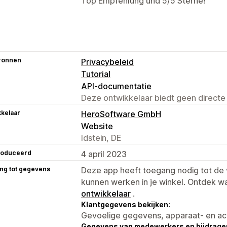
Top Empfehlung und 5/5 Sterne!
ronnen
Privacybeleid
Tutorial
API-documentatie
Deze ontwikkelaar biedt geen directe
kelaar
HeroSoftware GmbH
Website
Idstein, DE
roduceerd
4 april 2023
ng tot gegevens
Deze app heeft toegang nodig tot d
kunnen werken in je winkel. Ontdek w
ontwikkelaar
.
Klantgegevens bekijken:
Gevoelige gegevens, apparaat- en ac
Gegevens van medewerkers en bijdrager