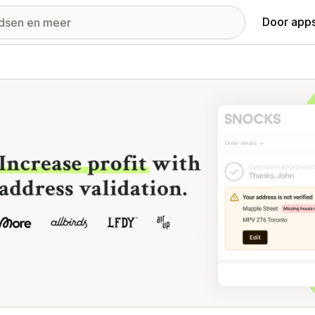
Door apps
ij met uitgelichte afbeeldingen