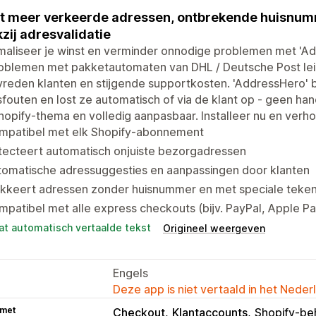
t meer verkeerde adressen, ontbrekende huisnumm
zij adresvalidatie
aliseer je winst en verminder onnodige problemen met 'Ad
oblemen met pakketautomaten van DHL / Deutsche Post leid
reden klanten en stijgende supportkosten. 'AddressHero' b
fouten en lost ze automatisch of via de klant op - geen ha
hopify-thema en volledig aanpasbaar. Installeer nu en verho
mpatibel met elk Shopify-abonnement
tecteert automatisch onjuiste bezorgadressen
tomatische adressuggesties en aanpassingen door klanten
okkeert adressen zonder huisnummer en met speciale teke
patibel met alle express checkouts (bijv. PayPal, Apple P
at automatisch vertaalde tekst
Origineel weergeven
Engels
Deze app is niet vertaald in het Neder
 met
Checkout
Klantaccounts
Shopify-be