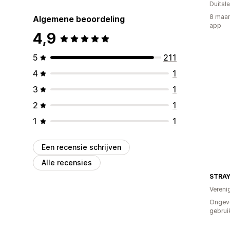
Duitsl
8 maan
Algemene beoordeling
app
4,9
5
211
4
1
3
1
2
1
1
1
Een recensie schrijven
Alle recensies
STRA
Vereni
Ongev
gebrui