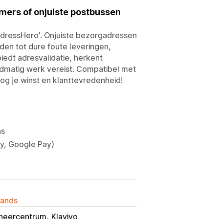
ers of onjuiste postbussen
dressHero'. Onjuiste bezorgadressen
en tot dure foute leveringen,
iedt adresvalidatie, herkent
ndmatig werk vereist. Compatibel met
og je winst en klanttevredenheid!
ns
ay, Google Pay)
lands
heercentrum
Klaviyo