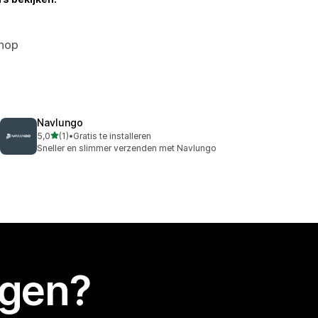
shop
Navlungo
van 5 sterren
5,0
(1)
•
Gratis te installeren
1 recensies in totaal
Sneller en slimmer verzenden met Navlungo
egen?