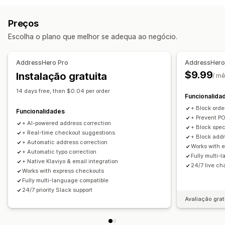
Sincronização de encomendas
Multilingue
Gestão de envios
Preços
Notificações por e-mail
Atualizações de encomendas
Escolha o plano que melhor se adequa ao negócio.
AddressHero Pro
AddressHero 
$9.99
Instalação gratuita
/ m
14 days free, then $0.04 per order
Funcionalida
+ Block ord
Funcionalidades
+ Prevent PO
+ AI-powered address correction
+ Block spec
+ Real-time checkout suggestions
+ Block addr
+ Automatic address correction
Works with 
+ Automatic typo correction
Fully multi-
+ Native Klaviyo & email integration
24/7 live ch
Works with express checkouts
Fully multi-language compatible
24/7 priority Slack support
Avaliação grat