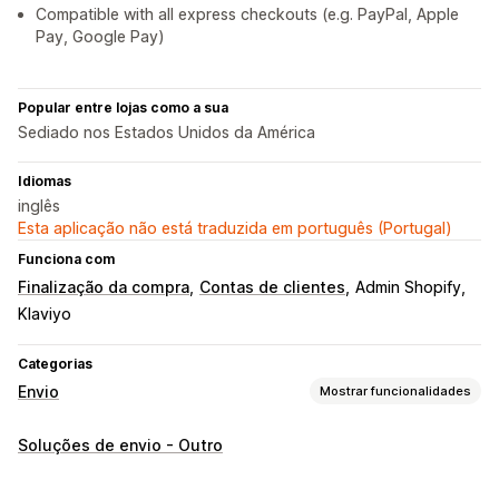
Compatible with all express checkouts (e.g. PayPal, Apple
Pay, Google Pay)
Popular entre lojas como a sua
Sediado nos Estados Unidos da América
Idiomas
inglês
Esta aplicação não está traduzida em português (Portugal)
Funciona com
Finalização da compra
Contas de clientes
Admin Shopify
Klaviyo
Categorias
Envio
Mostrar funcionalidades
Etiquetas e embalagens
Soluções de envio - Outro
Personalização de etiquetas
Validação de endereços