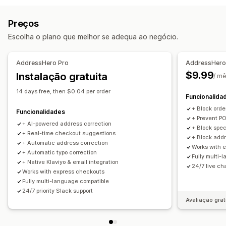
Sincronização de encomendas
Multilingue
Gestão de envios
Preços
Notificações por e-mail
Atualizações de encomendas
Escolha o plano que melhor se adequa ao negócio.
AddressHero Pro
AddressHero 
$9.99
Instalação gratuita
/ m
14 days free, then $0.04 per order
Funcionalida
+ Block ord
Funcionalidades
+ Prevent PO
+ AI-powered address correction
+ Block spec
+ Real-time checkout suggestions
+ Block addr
+ Automatic address correction
Works with 
+ Automatic typo correction
Fully multi-
+ Native Klaviyo & email integration
24/7 live ch
Works with express checkouts
Fully multi-language compatible
24/7 priority Slack support
Avaliação grat