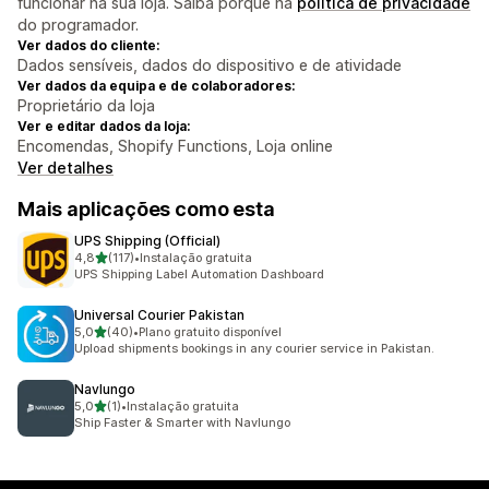
funcionar na sua loja. Saiba porquê na
política de privacidade
do programador.
Ver dados do cliente:
Dados sensíveis, dados do dispositivo e de atividade
Ver dados da equipa e de colaboradores:
Proprietário da loja
Ver e editar dados da loja:
Encomendas, Shopify Functions, Loja online
Ver detalhes
Mais aplicações como esta
UPS Shipping (Official)
de 5 estrelas
4,8
(117)
•
Instalação gratuita
117 total de avaliações
UPS Shipping Label Automation Dashboard
Universal Courier Pakistan
de 5 estrelas
5,0
(40)
•
Plano gratuito disponível
40 total de avaliações
Upload shipments bookings in any courier service in Pakistan.
Navlungo
de 5 estrelas
5,0
(1)
•
Instalação gratuita
1 total de avaliações
Ship Faster & Smarter with Navlungo