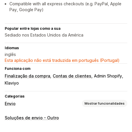
Compatible with all express checkouts (e.g. PayPal, Apple
Pay, Google Pay)
Popular entre lojas como a sua
Sediado nos Estados Unidos da América
Idiomas
inglês
Esta aplicação não está traduzida em português (Portugal)
Funciona com
Finalização da compra
Contas de clientes
Admin Shopify
Klaviyo
Categorias
Envio
Mostrar funcionalidades
Etiquetas e embalagens
Soluções de envio - Outro
Personalização de etiquetas
Validação de endereços