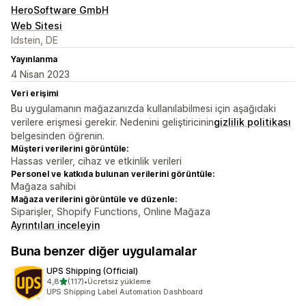
HeroSoftware GmbH
Web Sitesi
Idstein, DE
Yayınlanma
4 Nisan 2023
Veri erişimi
Bu uygulamanın mağazanızda kullanılabilmesi için aşağıdaki
verilere erişmesi gerekir. Nedenini geliştiricinin
gizlilik politikası
belgesinden öğrenin.
Müşteri verilerini görüntüle:
Hassas veriler, cihaz ve etkinlik verileri
Personel ve katkıda bulunan verilerini görüntüle:
Mağaza sahibi
Mağaza verilerini görüntüle ve düzenle:
Siparişler, Shopify Functions, Online Mağaza
Ayrıntıları inceleyin
Buna benzer diğer uygulamalar
UPS Shipping (Official)
5 yıldız üzerinden
4,8
(117)
•
Ücretsiz yükleme
toplam 117 değerlendirme
UPS Shipping Label Automation Dashboard