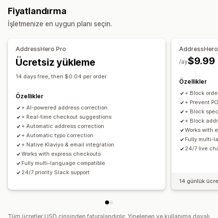
Kargoları yönetme
Fiyatlandırma
E-posta bildirimleri
Sipariş güncellemeleri
İşletmenize en uygun planı seçin.
AddressHero Pro
AddressHero 
$9.99
Ücretsiz yükleme
/ay
14 days free, then $0.04 per order
Özellikler
+ Block ord
Özellikler
+ Prevent PO
+ AI-powered address correction
+ Block spec
+ Real-time checkout suggestions
+ Block addr
+ Automatic address correction
Works with 
+ Automatic typo correction
Fully multi-
+ Native Klaviyo & email integration
24/7 live ch
Works with express checkouts
Fully multi-language compatible
24/7 priority Slack support
14 günlük ücr
Tüm ücretler USD cinsinden faturalandırılır. Yinelenen ve kullanıma dayalı