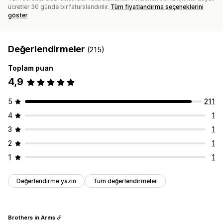
ücretler 30 günde bir faturalandırılır.
Tüm fiyatlandırma seçeneklerini
göster
Değerlendirmeler
(215)
Toplam puan
4,9
5
211
4
1
3
1
2
1
1
1
Değerlendirme yazın
Tüm değerlendirmeler
Brothers in Arms