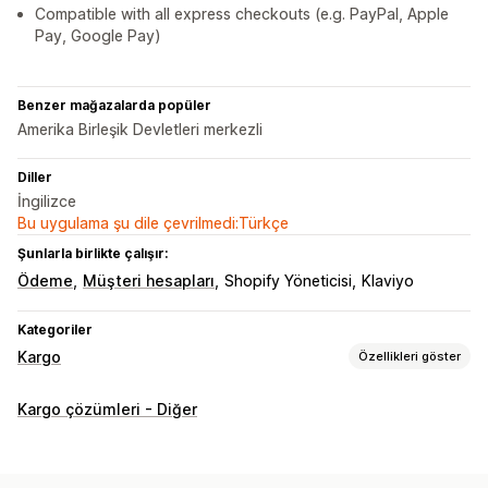
Compatible with all express checkouts (e.g. PayPal, Apple
Pay, Google Pay)
Benzer mağazalarda popüler
Amerika Birleşik Devletleri merkezli
Diller
İngilizce
Bu uygulama şu dile çevrilmedi:Türkçe
Şunlarla birlikte çalışır:
Ödeme
Müşteri hesapları
Shopify Yöneticisi
Klaviyo
Kategoriler
Kargo
Özellikleri göster
Etiketler ve ambalaj
Kargo çözümleri - Diğer
Etiket özelleştirme
Adres doğrulama
Sipariş senkronizasyonu
Çoklu dil