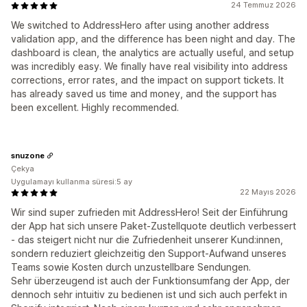
24 Temmuz 2026
We switched to AddressHero after using another address
validation app, and the difference has been night and day. The
dashboard is clean, the analytics are actually useful, and setup
was incredibly easy. We finally have real visibility into address
corrections, error rates, and the impact on support tickets. It
has already saved us time and money, and the support has
been excellent. Highly recommended.
snuzone
Çekya
Uygulamayı kullanma süresi:5 ay
22 Mayıs 2026
Wir sind super zufrieden mit AddressHero! Seit der Einführung
der App hat sich unsere Paket-Zustellquote deutlich verbessert
- das steigert nicht nur die Zufriedenheit unserer Kund:innen,
sondern reduziert gleichzeitig den Support-Aufwand unseres
Teams sowie Kosten durch unzustellbare Sendungen.
Sehr überzeugend ist auch der Funktionsumfang der App, der
dennoch sehr intuitiv zu bedienen ist und sich auch perfekt in