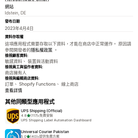
網站
Idstein, DE
發布日期
2023年4月4日
資料存取權
這項應用程式需要存取以下資料，才能在商店中正常運作。 原因請
參閱開發者的
隱私權政策
。
檢視顧客資料:
敏感資料、 裝置與活動資料
檢視員工與協作者資料:
商店擁有人
檢視與編輯商店資料:
訂單、 Shopify Functions、 線上商店
查看詳情
其他同類型應用程式
UPS Shipping (Official)
滿分 5 顆星
4.8
(117)
•
免費安裝
共有 117 則評價
UPS Shipping Label Automation Dashboard
Universal Courier Pakistan
滿分 5 顆星
5.0
(40)
•
提供免費方案