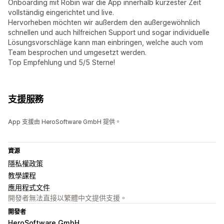
Onboarding mit Robin war die App innerhalb kürzester Zeit
vollständig eingerichtet und live.
Hervorheben möchten wir außerdem den außergewöhnlich
schnellen und auch hilfreichen Support und sogar individuelle
Lösungsvorschläge kann man einbringen, welche auch vom
Team besprochen und umgesetzt werden.
Top Empfehlung und 5/5 Sterne!
支援服務
App 支援由 HeroSoftware GmbH 提供。
資源
隱私權政策
教學課程
應用程式文件
開發者無法直接以繁體中文提供支援。
開發者
HeroSoftware GmbH