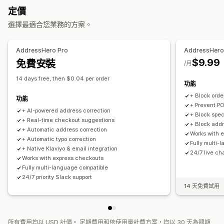
電子郵件通知
訂單最新資訊
定價
選擇最適合您業務的方案。
AddressHero Pro
AddressHero 
$9.99
免費安裝
/月
14 days free, then $0.04 per order
功能
+ Block ord
功能
+ Prevent PO
+ AI-powered address correction
+ Block spec
+ Real-time checkout suggestions
+ Block addr
+ Automatic address correction
Works with 
+ Automatic typo correction
Fully multi-
+ Native Klaviyo & email integration
24/7 live ch
Works with express checkouts
Fully multi-language compatible
24/7 priority Slack support
14 天免費試用
所有費用均以 USD 計價。 定期費用和依使用量計費方案，均以 30 天為週期