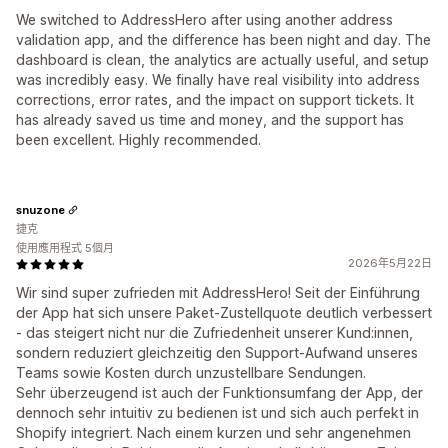
We switched to AddressHero after using another address
validation app, and the difference has been night and day. The
dashboard is clean, the analytics are actually useful, and setup
was incredibly easy. We finally have real visibility into address
corrections, error rates, and the impact on support tickets. It
has already saved us time and money, and the support has
been excellent. Highly recommended.
snuzone
捷克
使用應用程式 5個月
2026年5月22日
Wir sind super zufrieden mit AddressHero! Seit der Einführung
der App hat sich unsere Paket-Zustellquote deutlich verbessert
- das steigert nicht nur die Zufriedenheit unserer Kund:innen,
sondern reduziert gleichzeitig den Support-Aufwand unseres
Teams sowie Kosten durch unzustellbare Sendungen.
Sehr überzeugend ist auch der Funktionsumfang der App, der
dennoch sehr intuitiv zu bedienen ist und sich auch perfekt in
Shopify integriert. Nach einem kurzen und sehr angenehmen