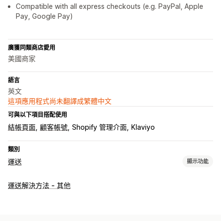
Compatible with all express checkouts (e.g. PayPal, Apple
Pay, Google Pay)
廣獲同類商店愛用
美國商家
語言
英文
這項應用程式尚未翻譯成繁體中文
可與以下項目搭配使用
結帳頁面
顧客帳號
Shopify 管理介面
Klaviyo
類別
運送
顯示功能
標籤和包材
運送解決方法 - 其他
標籤自訂內容
地址驗證
同步訂單
多國語言
管理貨件