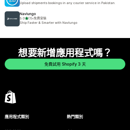
共有 40 則評價
Upload shipments bookings in any courier service in Pakistan.
Navlungo
滿分 5 顆星
5.0
(1)
•
免費安裝
共有 1 則評價
Ship Faster & Smarter with Navlungo
想要新增應用程式嗎？
免費試用 Shopify 3 天
應用程式類別
熱門類別