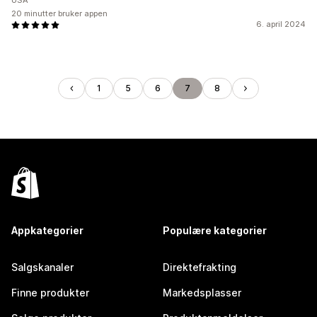
USA
20 minutter bruker appen
6. april 2024
1
5
6
7
8
Appkategorier
Populære kategorier
Salgskanaler
Direktefrakting
Finne produkter
Markedsplasser