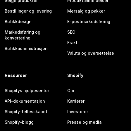
Selge produkter
Produktanmeldelser
Bestillinger og levering
Mersalg og pakker
Butikkdesign
E-postmarkedsføring
Markedsføring og
SEO
konvertering
Frakt
Butikkadministrasjon
Valuta og oversettelse
Ressurser
Shopify
Shopifys hjelpesenter
Om
API-dokumentasjon
Karrierer
Shopify-fellesskapet
Investorer
Shopify-blogg
Presse og media