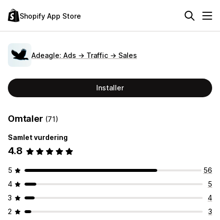
Shopify App Store
Adeagle: Ads → Traffic → Sales
Installer
Omtaler
(71)
Samlet vurdering
4.8
5
56
4
5
3
4
2
3