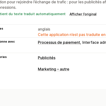
ion pour rejoindre l’échange de trafic : pour les publicités
ressions.
tient du texte traduit automatiquement
Afficher l’original
es
anglais
Cette application n’est pas traduite en
ionne avec
Processus de paiement
Interface adm
ories
Publicités
Ciblage
Marketing – autre
Segments d’audience
Audiences simi
En fonction de l’événement
En fonct
Comportement
Catégorie de produit
Ciblage basé sur l’intelligence artificie
Gestion de campagnes