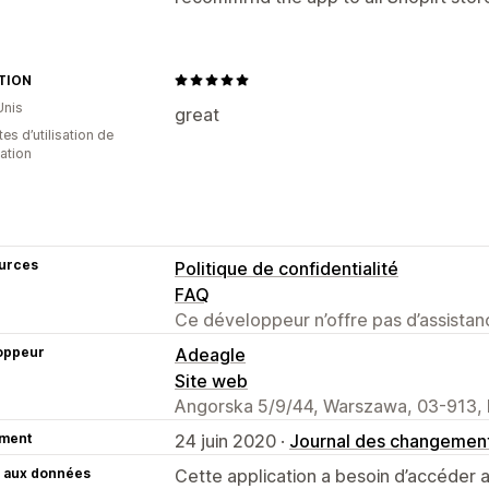
TION
Unis
great
es d’utilisation de
cation
urces
Politique de confidentialité
FAQ
Ce développeur n’offre pas d’assistanc
oppeur
Adeagle
Site web
Angorska 5/9/44, Warszawa, 03-913,
ment
24 juin 2020 ·
Journal des changemen
 aux données
Cette application a besoin d’accéder