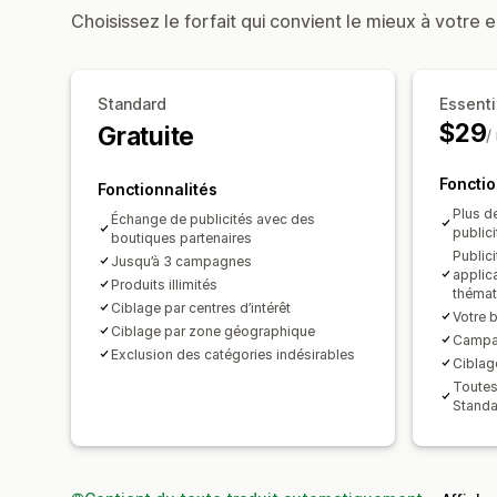
Choisissez le forfait qui convient le mieux à votre e
Standard
Essenti
$29
Gratuite
/
Fonctio
Fonctionnalités
Plus d
Échange de publicités avec des
publici
boutiques partenaires
Public
Jusqu’à 3 campagnes
applic
Produits illimités
thémat
Ciblage par centres d’intérêt
Votre 
Ciblage par zone géographique
Campag
Exclusion des catégories indésirables
Ciblag
Toutes 
Standa