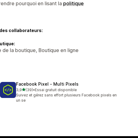
endre pourquoi en lisant la
politique
des collaborateurs:
utique:
 de la boutique, Boutique en ligne
Facebook Pixel ‑ Multi Pixels
étoile(s) sur 5
3,9
(39)
•
Essai gratuit disponible
39 avis au total
Suivez et gérez sans effort plusieurs Facebook pixels en
un se