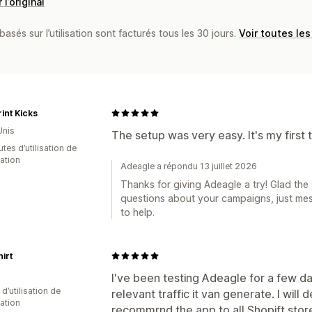
 l’original
basés sur l’utilisation sont facturés tous les 30 jours.
Voir toutes les
rint Kicks
Unis
The setup was very easy. It's my first t
tes d’utilisation de
cation
Adeagle a répondu 13 juillet 2026
Thanks for giving Adeagle a try! Glad the
questions about your campaigns, just me
to help.
hirt
I've been testing Adeagle for a few 
 d’utilisation de
relevant traffic it van generate. I will
cation
recommrnd the app to all Shopift stor