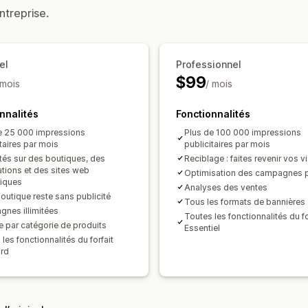
ntreprise.
Optimisation par intelligence artificiel
Optimisation des enchères
Site web
Échange publicitaire
el
Professionnel
Analyses de performance
$99
 mois
/ mois
Test A/B
Suivi des performances
Dé
Indicateurs d’engagement
Taux de cl
nnalités
Fonctionnalités
Nombre d’impressions
Attribution U
e 25 000 impressions
Plus de 100 000 impressions
taires par mois
publicitaires par mois
ités sur des boutiques, des
Reciblage : faites revenir vos vi
ations et des sites web
Optimisation des campagnes pa
iques
Analyses des ventes
boutique reste sans publicité
Tous les formats de bannières
nes illimitées
Toutes les fonctionnalités du fo
e par catégorie de produits
Essentiel
les fonctionnalités du forfait
rd