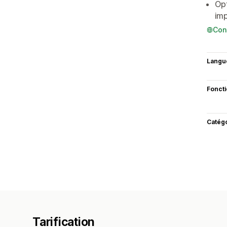
Opt
imp
Con
Langu
Fonct
Catég
Tarification