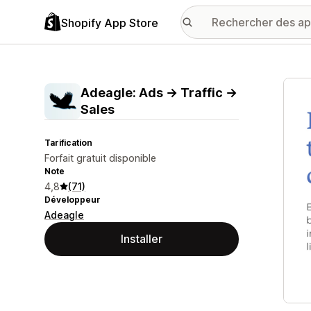
Shopify App Store
Galer
Adeagle: Ads → Traffic →
Sales
Tarification
Forfait gratuit disponible
Note
4,8
(71)
Développeur
Adeagle
Installer