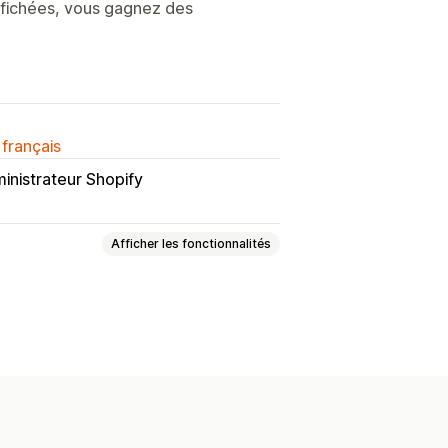
 affichées, vous gagnez des
 français
inistrateur Shopify
Afficher les fonctionnalités
laires
Audiences personnalisées
ion de l’emplacement
lle
Reciblage