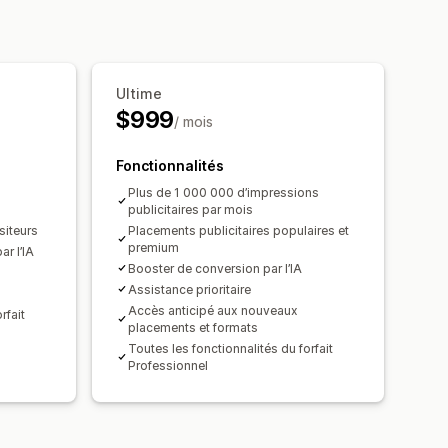
le
Campagnes automatisées
Gestion des pixels
Ultime
$999
/ mois
penses publicitaires
ics
Tableaux de bord
Fonctionnalités
TM
Source de trafic
Plus de 1 000 000 d’impressions
publicitaires par mois
siteurs
Placements publicitaires populaires et
premium
r l’IA
Booster de conversion par l’IA
Assistance prioritaire
Accès anticipé aux nouveaux
rfait
placements et formats
Toutes les fonctionnalités du forfait
Professionnel