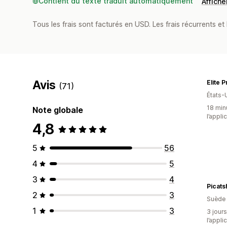
Contient du texte traduit automatiquement
Afficher
Tous les frais sont facturés en USD. Les frais récurrents et 
Avis
Elite P
(71)
États-
18 minu
Note globale
l’appli
4,8
5
56
4
5
3
4
Picats
2
3
Suède
1
3
3 jours
l’appli