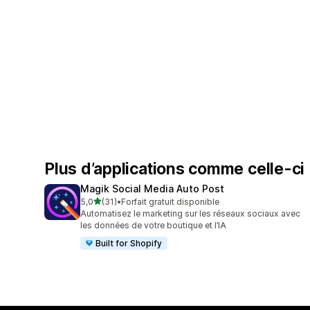
Plus d’applications comme celle-ci
Magik Social Media Auto Post
étoile(s) sur 5
5,0
(31)
•
Forfait gratuit disponible
31 avis au total
Automatisez le marketing sur les réseaux sociaux avec
les données de votre boutique et l’IA
Built for Shopify