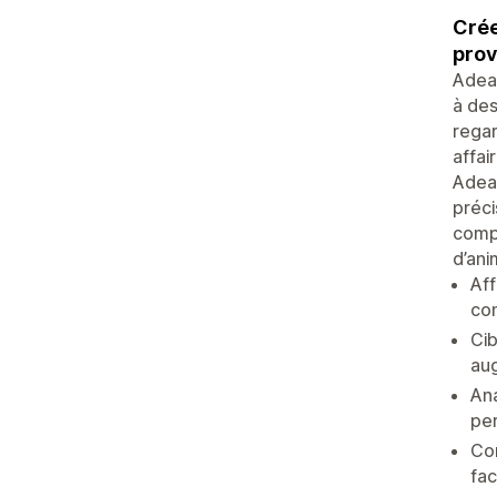
Crée
prov
Adeag
à des
regar
affai
Adeag
préci
compa
d’ani
Aff
con
Cib
au
Ana
per
Con
fac