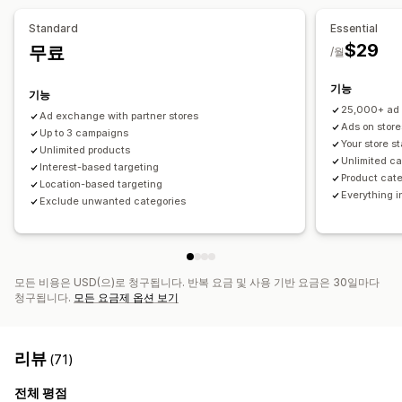
Standard
Essential
실적 분석
$29
무료
/월
A/B 테스트
실적 추적
광고 비용
참여 메트릭
클릭률
대시보드
노출 횟수
UTM 기여
트래픽 소스
기능
기능
25,000+ ad 
Ad exchange with partner stores
Ads on store
Up to 3 campaigns
Your store s
Unlimited products
Unlimited c
Interest-based targeting
Product cate
Location-based targeting
Everything 
Exclude unwanted categories
모든 비용은 USD(으)로 청구됩니다. 반복 요금 및 사용 기반 요금은 30일마다
청구됩니다.
모든 요금제 옵션 보기
리뷰
(71)
전체 평점