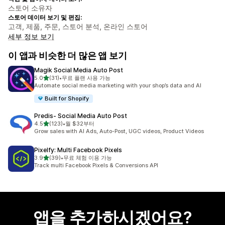
스토어 소유자
스토어 데이터 보기 및 편집:
고객, 제품, 주문, 스토어 분석, 온라인 스토어
세부 정보 보기
이 앱과 비슷한 더 많은 앱 보기
Magik Social Media Auto Post
별 5개 중
5.0
(31)
•
무료 플랜 사용 가능
총 리뷰 31개
Automate social media marketing with your shop’s data and AI
Built for Shopify
Predis‑ Social Media Auto Post
별 5개 중
4.5
(123)
•
월 $32부터
총 리뷰 123개
Grow sales with AI Ads, Auto-Post, UGC videos, Product Videos
Pixelfy: Multi Facebook Pixels
별 5개 중
3.9
(39)
•
무료 체험 이용 가능
총 리뷰 39개
Track multi Facebook Pixels & Conversions API
앱을 추가하시겠어요?