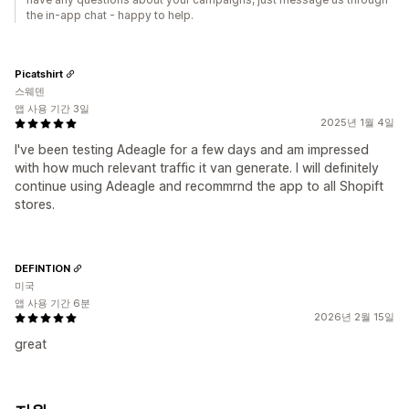
the in-app chat - happy to help.
Picatshirt
스웨덴
앱 사용 기간 3일
2025년 1월 4일
I've been testing Adeagle for a few days and am impressed
with how much relevant traffic it van generate. I will definitely
continue using Adeagle and recommrnd the app to all Shopift
stores.
DEFINTION
미국
앱 사용 기간 6분
2026년 2월 15일
great