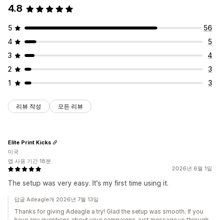
4.8
5
56
4
5
3
4
2
3
1
3
리뷰 작성
모든 리뷰
Elite Print Kicks
미국
앱 사용 기간 18분
2026년 6월 1일
The setup was very easy. It's my first time using it.
답글 Adeagle개 2026년 7월 13일
Thanks for giving Adeagle a try! Glad the setup was smooth. If you
have any questions about your campaigns, just message us through