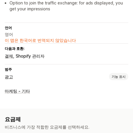
Option to join the traffic exchange: for ads displayed, you
get your impressions
언어
영어
이 앱은 한국어로 번역되지 않았습니다
다음과 호환:
결제
Shopify 관리자
범주
광고
기능 표시
타게팅
마케팅 - 기타
대상 그룹 세그먼트
유사 대상 그룹
대상 그룹 고객
이벤트 기반
위치 기반
행동
제품 범주
AI 타게팅
리타게팅
캠페인 관리
요금제
AI 최적화
자동화된 캠페인
가격 제시 최적화
웹사이트
비즈니스에 가장 적합한 요금제를 선택하세요.
픽셀 관리
광고 교환