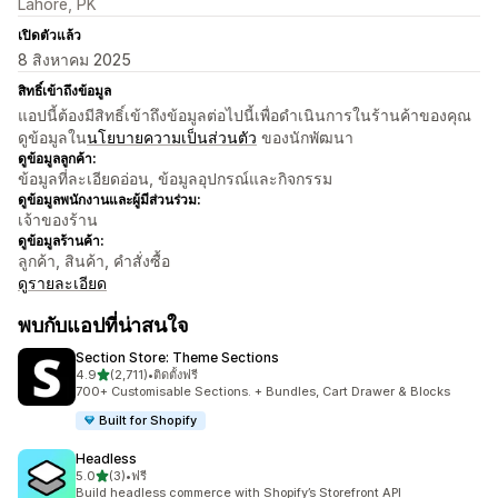
Lahore, PK
เปิดตัวแล้ว
8 สิงหาคม 2025
สิทธิ์เข้าถึงข้อมูล
แอปนี้ต้องมีสิทธิ์เข้าถึงข้อมูลต่อไปนี้เพื่อดำเนินการในร้านค้าของคุณ
ดูข้อมูลใน
นโยบายความเป็นส่วนตัว
ของนักพัฒนา
ดูข้อมูลลูกค้า:
ข้อมูลที่ละเอียดอ่อน, ข้อมูลอุปกรณ์และกิจกรรม
ดูข้อมูลพนักงานและผู้มีส่วนร่วม:
เจ้าของร้าน
ดูข้อมูลร้านค้า:
ลูกค้า, สินค้า, คำสั่งซื้อ
ดูรายละเอียด
พบกับแอปที่น่าสนใจ
Section Store: Theme Sections
เต็ม 5 ดาว
4.9
(2,711)
•
ติดตั้งฟรี
ทั้งหมด 2711 รีวิว
700+ Customisable Sections. + Bundles, Cart Drawer & Blocks
Built for Shopify
Headless
เต็ม 5 ดาว
5.0
(3)
•
ฟรี
ทั้งหมด 3 รีวิว
Build headless commerce with Shopify’s Storefront API