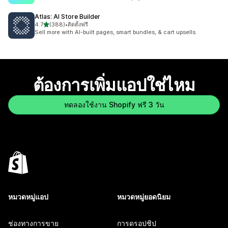
Atlas: AI Store Builder
เต็ม 5 ดาว
4.7
(388)
•
ติดตั้งฟรี
ทั้งหมด 388 รีวิว
Sell more with AI-built pages, smart bundles, & cart upsells.
ต้องการเพิ่มแอปใช่ไหม
ทดลองใช้งาน Shopify ฟรี 3 วัน
หมวดหมู่แอป
หมวดหมู่ยอดนิยม
ช่องทางการขาย
การดรอปชิป