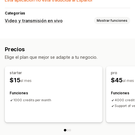
Categorías
Video y transmisión en vivo
Mostrar funciones
Gestión de videos
Videos comprables
Video interactivo
UGC
Precios
Compartir en redes sociales
Elige el plan que mejor se adapte a tu negocio.
Personalización
Editar el video
Reproductor de video
starter
pro
$15
$45
al mes
al mes
Funciones
Funciones
1000 credits per month
4000 credit
Support of v