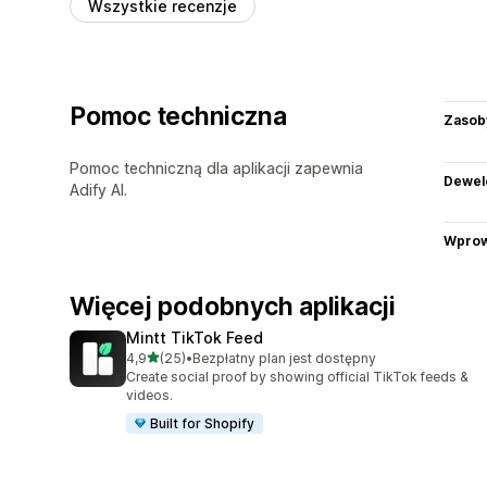
Wszystkie recenzje
Pomoc techniczna
Zasob
Pomoc techniczną dla aplikacji zapewnia
Dewel
Adify AI.
Wprow
Więcej podobnych aplikacji
Mintt TikTok Feed
na 5 gwiazdek
4,9
(25)
•
Bezpłatny plan jest dostępny
Łączna liczba recenzji: 25
Create social proof by showing official TikTok feeds &
videos.
Built for Shopify