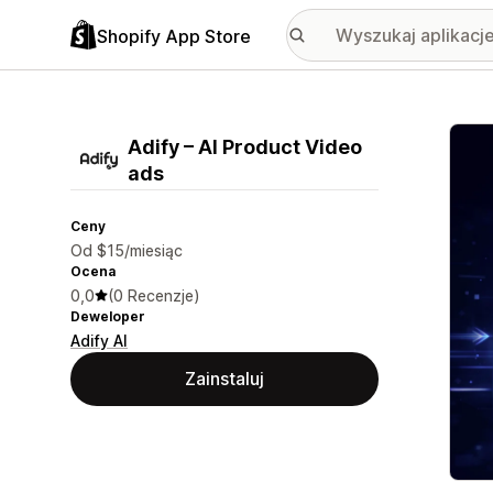
Shopify App Store
Wyróż
Adify – AI Product Video
ads
Ceny
Od $15/miesiąc
Ocena
0,0
(0 Recenzje)
Deweloper
Adify AI
Zainstaluj