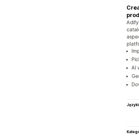
Crea
prod
Adify
catal
aspec
platf
Imp
Pic
AI 
Gen
Dow
Języki
Katego