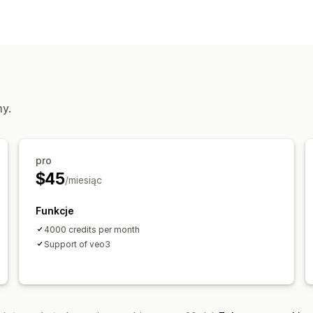
Zarządzanie filmami
Filmy z produktami dostępnymi do za
Udostępnianie w mediach społeczno
Dostosowanie
Edycja filmów
Odtwarzacz wideo
my.
pro
$45
/miesiąc
Funkcje
4000 credits per month
Support of veo3