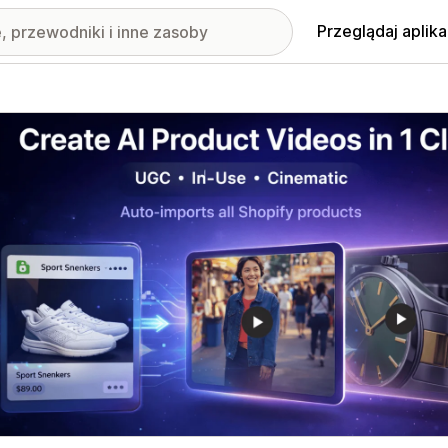
Przeglądaj aplika
nione obrazy w galerii