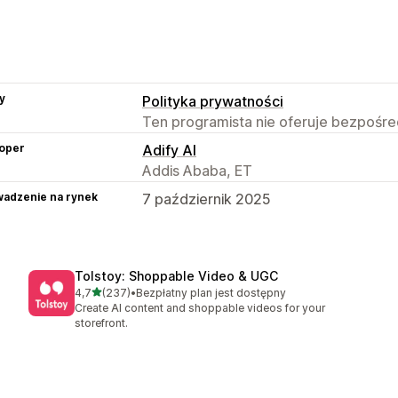
y
Polityka prywatności
Ten programista nie oferuje bezpośred
oper
Adify AI
Addis Ababa, ET
adzenie na rynek
7 październik 2025
Tolstoy: Shoppable Video & UGC
na 5 gwiazdek
4,7
(237)
•
Bezpłatny plan jest dostępny
Łączna liczba recenzji: 237
Create AI content and shoppable videos for your
storefront.