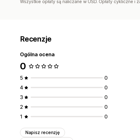
Wszystkie opłaty są naliczane w USD. Opłaty cykliczne i 
Recenzje
Ogólna ocena
0
5
0
4
0
3
0
2
0
1
0
Napisz recenzję