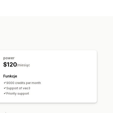
kupu
Filmy interaktywne
UGC
ściowych
power
$120
/miesiąc
Funkcje
9000 credits per month
Support of veo3
Priority support