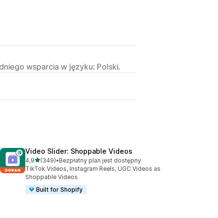
niego wsparcia w języku: Polski.
Video Slider: Shoppable Videos
na 5 gwiazdek
4,9
(349)
•
Bezpłatny plan jest dostępny
Łączna liczba recenzji: 349
TikTok Videos, Instagram Reels, UGC Videos as
Shoppable Videos
Built for Shopify