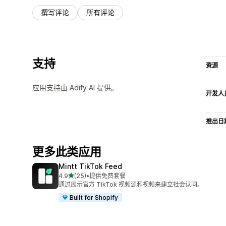
撰写评论
所有评论
支持
资源
应用支持由 Adify AI 提供。
开发人
推出日
更多此类应用
Mintt TikTok Feed
星（满分 5 星）
4.9
(25)
•
提供免费套餐
总共 25 条评论
通过展示官方 TikTok 视频源和视频来建立社会认同。
Built for Shopify