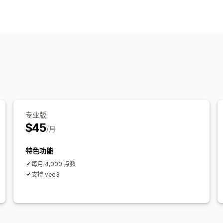
视频管理
购物式视频
互动视频
UGC
社交分享
自定义
视频编辑
视频播放器
专业版
$45
/月
特色功能
每月 4,000 点数
支持 veo3