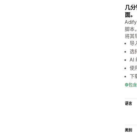
几分
面。
Ad
脚本
将其
导入
选
A
使
下
包含
语言
类别