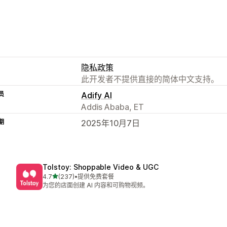
隐私政策
此开发者不提供直接的简体中文支持。
员
Adify AI
Addis Ababa, ET
期
2025年10月7日
Tolstoy: Shoppable Video & UGC
星（满分 5 星）
4.7
(237)
•
提供免费套餐
总共 237 条评论
为您的店面创建 AI 内容和可购物视频。