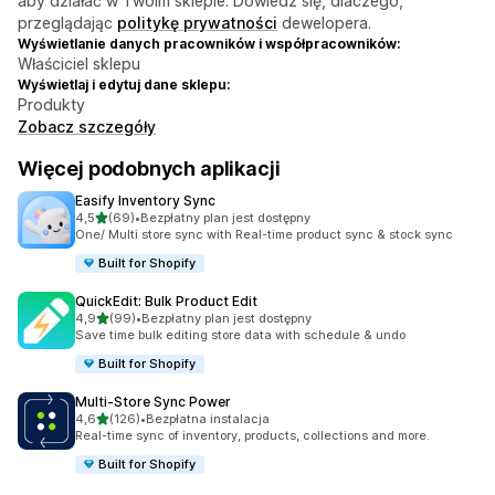
aby działać w Twoim sklepie. Dowiedz się, dlaczego,
przeglądając
politykę prywatności
dewelopera.
Wyświetlanie danych pracowników i współpracowników:
Właściciel sklepu
Wyświetlaj i edytuj dane sklepu:
Produkty
Zobacz szczegóły
Więcej podobnych aplikacji
Easify Inventory Sync
na 5 gwiazdek
4,5
(69)
•
Bezpłatny plan jest dostępny
Łączna liczba recenzji: 69
One/ Multi store sync with Real-time product sync & stock sync
Built for Shopify
QuickEdit: Bulk Product Edit
na 5 gwiazdek
4,9
(99)
•
Bezpłatny plan jest dostępny
Łączna liczba recenzji: 99
Save time bulk editing store data with schedule & undo
Built for Shopify
Multi‑Store Sync Power
na 5 gwiazdek
4,6
(126)
•
Bezpłatna instalacja
Łączna liczba recenzji: 126
Real-time sync of inventory, products, collections and more.
Built for Shopify