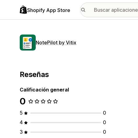
Shopify App Store
NotePilot by Vitix
Reseñas
Calificación general
0
5
0
4
0
3
0