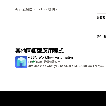
App 支援由 Vitix Dev 提供。
開發者
發布日
其他同類型應用程式
MESA: Workflow Automation
滿分 5 顆星
4.9
(153)
•
提供免費試用
共有 153 則評價
Just describe what you need, and MESA builds it for you