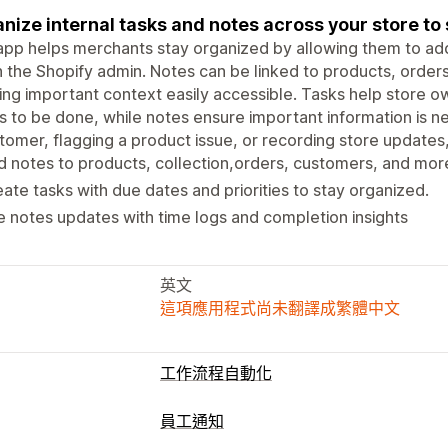
nize internal tasks and notes across your store to
app helps merchants stay organized by allowing them to add 
n the Shopify admin. Notes can be linked to products, orde
ng important context easily accessible. Tasks help store o
 to be done, while notes ensure important information is nev
tomer, flagging a product issue, or recording store updates
 notes to products, collection,orders, customers, and more
ate tasks with due dates and priorities to stay organized.
 notes updates with time logs and completion insights
英文
這項應用程式尚未翻譯成繁體中文
工作流程自動化
員工通知