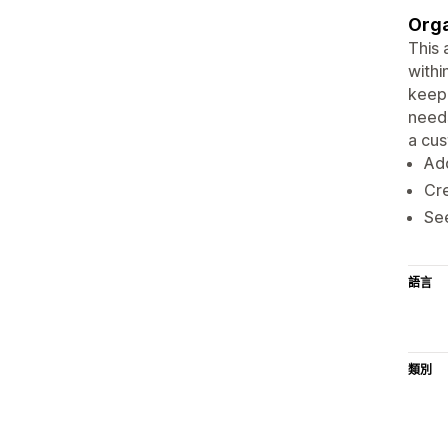
Orga
This 
withi
keepi
needs
a cus
Add
Cre
See
語言
類別