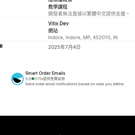
教學課程
開發者無法直接以繁體中文提供支援。
Vitix Dev
網站
Indore, Indore, MP, 452010, IN
期
2025年7月4日
Smart Order Emails
滿分 5 顆星
5.0
(17)
•
提供免費試用
共有 17 則評價
Send order email notifications based on rules you define