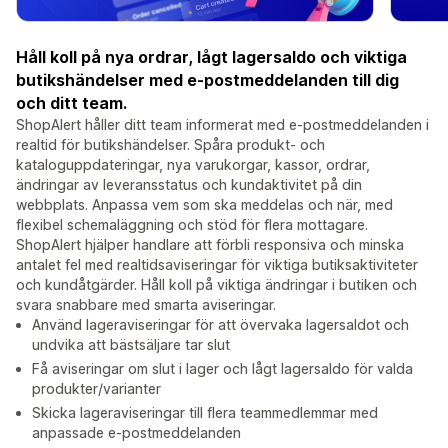
Håll koll på nya ordrar, lågt lagersaldo och viktiga
butikshändelser med e-postmeddelanden till dig
och ditt team.
ShopAlert håller ditt team informerat med e-postmeddelanden i
realtid för butikshändelser. Spåra produkt- och
kataloguppdateringar, nya varukorgar, kassor, ordrar,
ändringar av leveransstatus och kundaktivitet på din
webbplats. Anpassa vem som ska meddelas och när, med
flexibel schemaläggning och stöd för flera mottagare.
ShopAlert hjälper handlare att förbli responsiva och minska
antalet fel med realtidsaviseringar för viktiga butiksaktiviteter
och kundåtgärder. Håll koll på viktiga ändringar i butiken och
svara snabbare med smarta aviseringar.
Använd lageraviseringar för att övervaka lagersaldot och
undvika att bästsäljare tar slut
Få aviseringar om slut i lager och lågt lagersaldo för valda
produkter/varianter
Skicka lageraviseringar till flera teammedlemmar med
anpassade e-postmeddelanden