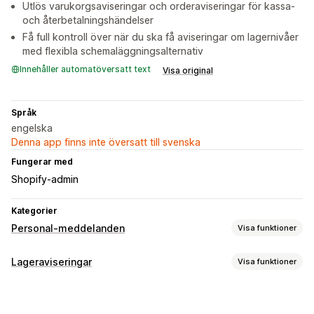
Utlös varukorgsaviseringar och orderaviseringar för kassa-
och återbetalningshändelser
Få full kontroll över när du ska få aviseringar om lagernivåer
med flexibla schemaläggningsalternativ
Innehåller automatöversatt text
Visa original
Språk
engelska
Denna app finns inte översatt till svenska
Fungerar med
Shopify-admin
Kategorier
Personal-meddelanden
Visa funktioner
Aviseringstyper
Lageraviseringar
Visa funktioner
Orderskapande
Avbeställningar
Orderstatus
Aviseringar
Leveransuppdateringar
Återbetalningar
Lageraviseringar
Batchutskick
Lågt lager
E-post
Slut i lager