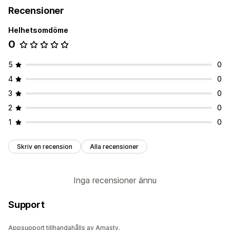
Inköpsordrar
Kundaviseringar
Personalaviseringar
Recensioner
Anpassning
Anpassning
Helhetsomdöme
Aviseringsinställningar
Aviseringsmallar
Aviseringsregler
Batch-aviseringar
Schemaläggning
0
E-postmallar
Analyser och rapporter
Resultatrapporter
5
0
4
0
3
0
2
0
1
0
Skriv en recension
Alla recensioner
Inga recensioner ännu
Support
Appsupport tillhandahålls av Amasty.