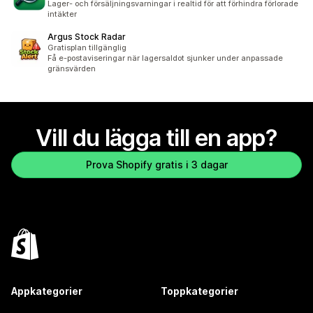
Lager- och försäljningsvarningar i realtid för att förhindra förlorade
intäkter
Argus Stock Radar
Gratisplan tillgänglig
Få e-postaviseringar när lagersaldot sjunker under anpassade
gränsvärden
Vill du lägga till en app?
Prova Shopify gratis i 3 dagar
Appkategorier
Toppkategorier