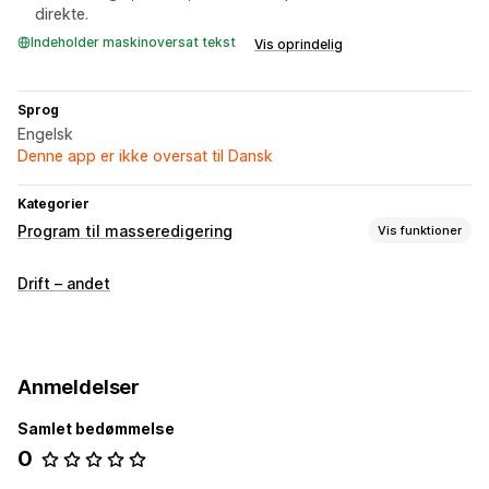
direkte.
Indeholder maskinoversat tekst
Vis oprindelig
Sprog
Engelsk
Denne app er ikke oversat til Dansk
Kategorier
Program til masseredigering
Vis funktioner
Redigerbare ressourcer
Drift – andet
Produkter
SKU og stregkoder
Tags
Kollektioner
Handlinger
Massesletning
Søgning og filtre
Masserediger
Anmeldelser
Samlet bedømmelse
0