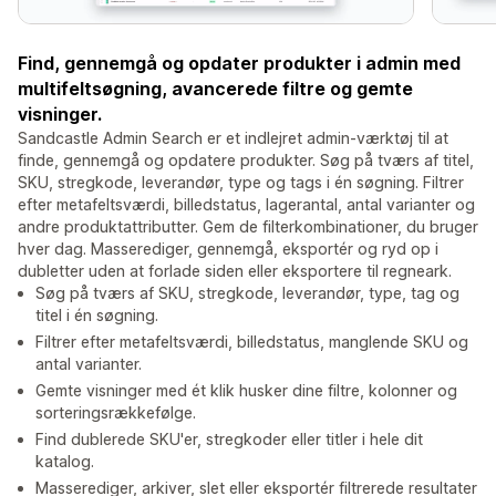
Find, gennemgå og opdater produkter i admin med
multifeltsøgning, avancerede filtre og gemte
visninger.
Sandcastle Admin Search er et indlejret admin-værktøj til at
finde, gennemgå og opdatere produkter. Søg på tværs af titel,
SKU, stregkode, leverandør, type og tags i én søgning. Filtrer
efter metafeltsværdi, billedstatus, lagerantal, antal varianter og
andre produktattributter. Gem de filterkombinationer, du bruger
hver dag. Masserediger, gennemgå, eksportér og ryd op i
dubletter uden at forlade siden eller eksportere til regneark.
Søg på tværs af SKU, stregkode, leverandør, type, tag og
titel i én søgning.
Filtrer efter metafeltsværdi, billedstatus, manglende SKU og
antal varianter.
Gemte visninger med ét klik husker dine filtre, kolonner og
sorteringsrækkefølge.
Find dublerede SKU'er, stregkoder eller titler i hele dit
katalog.
Masserediger, arkiver, slet eller eksportér filtrerede resultater