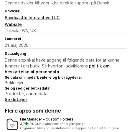
Denne udvikler tilbyder ikke direkte support på Dansk.
Udvikler
Sandcastle Interactive LLC
Website
Tukwila, WA, US
Lanceret
21. maj 2026
Dataadgang
Denne app skal have adgang til følgende data for at kunne
fungere i din butik. Se hvorfor i udviklerens
politik om
beskyttelse af persondata
.
Se data om medarbejdere og bidragydere:
Butiksejer
Se og rediger butiksdata:
Produkter, andre data
Se detaljer
Flere apps som denne
File Manager ‑ Custom Folders
ud af 5 stjerner
3,7
(9)
•
Gratis abonnement tilgængeligt
9 anmeldelser i alt
Organiser filer i brugerdefinerede mapper, og find alt hurtigere