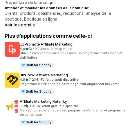
Propriétaire de la boutique
Afficher et modifier les données de la boutique:
Clients, produits, commandes, réductions, analyse de la
boutique, Boutique en ligne
Voir les détails
Plus d’applications comme celle-ci
UpPromote Affiliate Marketing
étoile(s) sur 5
4,9
(3 591)
•
Installation gratuite
3591 avis au total
Stimulez les ventes parrainées avec un programme d’influence et
d’affiliation
Built for Shopify
BixGrow: Affiliate Marketing
étoile(s) sur 5
4,9
(1 234)
•
Forfait gratuit disponible
1234 avis au total
Programme d'affiliation/de parrainage pour augmenter les vente
Built for Shopify
Affiliate Marketing ReferrLy
étoile(s) sur 5
5,0
(1 010)
•
Forfait gratuit disponible
1010 avis au total
Marketing de parrainage avec programme d’affiliation et programme
de parrainage
Built for Shopify