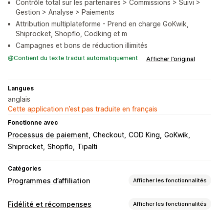
Contrôle total sur les partenaires > Commissions > Suivi >
Gestion > Analyse > Paiements
Attribution multiplateforme - Prend en charge GoKwik,
Shiprocket, Shopflo, Codking et m
Campagnes et bons de réduction illimités
Contient du texte traduit automatiquement
Afficher l’original
Langues
anglais
Cette application n’est pas traduite en français
Fonctionne avec
Processus de paiement
Checkout
COD King
GoKwik
Shiprocket
Shopflo
Tipalti
Catégories
Programmes d’affiliation
Afficher les fonctionnalités
Options de commission
Fidélité et récompenses
Afficher les fonctionnalités
Règles automatisées
Suivi
Commission personnalisée