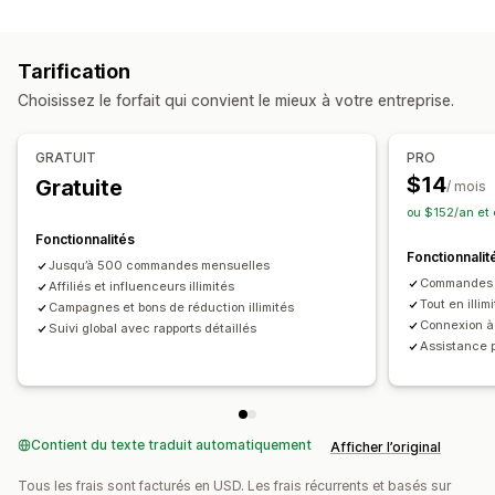
Types de programmes
Commission sur le produit
Programmes d’affiliation
Parrainages
Gestion des parrainages
Tarification
Programmes personnalisés
Liens d’affiliation
Réductions
Suivi de produit
Choisissez le forfait qui convient le mieux à votre entreprise.
Récompenses que vous pouvez offrir
Protection contre les fraudes
Réductions
Coupons
Cartes-cadeaux
GRATUIT
PRO
Expérience des affiliés
Crédits en magasin
Produits gratuits
Commission
$14
Gratuite
/ mois
Tableaux de bord personnalisés
Inscription personnalisée
Récompenses personnalisées
ou $152/an et
Portail à l’image de la marque
Fonctionnalités
Liens et réductions personnalisés
Fonctionnalit
Jusqu’à 500 commandes mensuelles
Nom de domaine personnalisé
Commandes m
Affiliés et influenceurs illimités
Image de marque personnalisée
Tout en illim
Campagnes et bons de réduction illimités
Connexion à
Suivi global avec rapports détaillés
Paiements
Assistance 
Paiements ACH
Virements bancaires
Paiements par carte
Paiements par carte-cadeau
PayPal
Contient du texte traduit automatiquement
Afficher l’original
Tous les frais sont facturés en USD. Les frais récurrents et basés sur