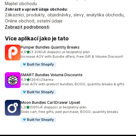
Majitel obchodu
Zobrazit a upravit údaje obchodu:
Zákazníci, produkty, objednávky, slevy, analytika obchodu,
Online obchod, ostatní údaje
Zobrazit podrobnosti
Více aplikací jako je tato
Pumper Bundles Quantity Breaks
z 5 hvězd
4,9
(3 208)
•
K dispozici je bezplatný plán
Celkový počet recenzí: 3208
Increase AOV with Bundle offers, Free Gift & Volume Discount!
Built for Shopify
SMART Bundles Volume Discounts
z 5 hvězd
4,9
(264)
•
Zdarma
Celkový počet recenzí: 264
Grow AOV with product bundles, BOGO, quantity breaks & gifts
Built for Shopify
Moon Bundles CartDrawer Upsell
z 5 hvězd
5,0
(590)
•
K dispozici je bezplatný plán
Celkový počet recenzí: 590
Slide cart, free gifts, post purchase, BOGO, quantity breaks
Built for Shopify