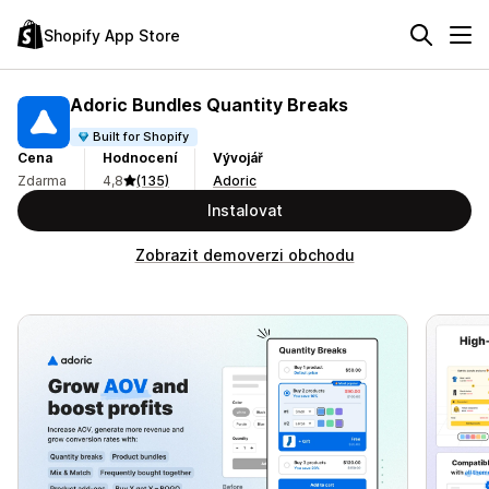
Shopify App Store
Adoric Bundles Quantity Breaks
Built for Shopify
Cena
Hodnocení
Vývojář
Zdarma
4,8
(135)
Adoric
Instalovat
Zobrazit demoverzi obchodu