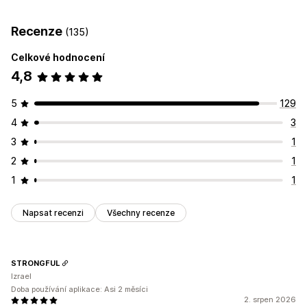
Slevové kódy
Kupóny
BOGO
Pevné nacenění
Dárková balení
Balení se vzorky
Balení s předplatným
Recenze
(135)
Úrovňové oceňování
Množstevní slevy
Velkoobchodní balíčky
Upsellingové balíčky
Cenové hladiny množství
Paušální slevy
Cross-sellingové balíčky
Často nakupované společně
Celkové hodnocení
Procentuální slevy
Hromadné slevy
Doprava zdarma
Související produkty
Digitální produkty
Fyzické produkty
4,8
Slevy na košík
Slevy na pokladně
Dárky
Odměny
Vlastní balíčky
5
129
Předplatná
Balíčky produktů
Upsellingové slevy
Ceny, které můžete nastavit
Cross-sellingové slevy
Dynamické nacenění
Vlastní slevy
4
3
Pevné nacenění
Úrovňové oceňování
3
1
Správa slev
Cenové hladiny množství
Slevy
Množstevní slevy
2
1
Nástroj Editor
Šablony
Hromadné úpravy
Vlastní písma
Paušální slevy
Procentuální slevy
Slevy na košík
1
1
Kampaně
Spouštěče a pravidla
Automatizace
Cílení
Doprava zdarma
BOGO
Předplatná
Hromadné nacenění
Segmentace
Označování štítky
Vykazování
Analytika
Velkoobchodní ceny
Dynamické nacenění
Vlastní nacenění
Napsat recenzi
Všechny recenze
STRONGFUL
Izrael
Doba používání aplikace: Asi 2 měsíci
2. srpen 2026