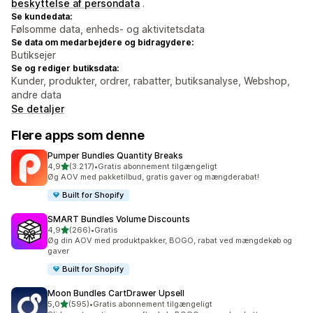
beskyttelse af persondata
.
Se kundedata:
Følsomme data, enheds- og aktivitetsdata
Se data om medarbejdere og bidragydere:
Butiksejer
Se og rediger butiksdata:
Kunder, produkter, ordrer, rabatter, butiksanalyse, Webshop,
andre data
Se detaljer
Flere apps som denne
Pumper Bundles Quantity Breaks
ud af 5 stjerner
4,9
(3.217)
•
Gratis abonnement tilgængeligt
3217 anmeldelser i alt
Øg AOV med pakketilbud, gratis gaver og mængderabat!
Built for Shopify
SMART Bundles Volume Discounts
ud af 5 stjerner
4,9
(266)
•
Gratis
266 anmeldelser i alt
Øg din AOV med produktpakker, BOGO, rabat ved mængdekøb og
gaver
Built for Shopify
Moon Bundles CartDrawer Upsell
ud af 5 stjerner
5,0
(595)
•
Gratis abonnement tilgængeligt
595 anmeldelser i alt