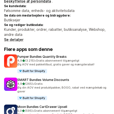
beskyttelse af persondata
.
Se kundedata:
Følsomme data, enheds- og aktivitetsdata
Se data om medarbejdere og bidragydere:
Butiksejer
Se og rediger butiksdata:
Kunder, produkter, ordrer, rabatter, butiksanalyse, Webshop,
andre data
Se detaljer
Flere apps som denne
Pumper Bundles Quantity Breaks
ud af 5 stjerner
4,9
(3.215)
•
Gratis abonnement tilgængeligt
3215 anmeldelser i alt
Øg AOV med pakketilbud, gratis gaver og mængderabat!
Built for Shopify
SMART Bundles Volume Discounts
ud af 5 stjerner
4,9
(265)
•
Gratis
265 anmeldelser i alt
Øg din AOV med produktpakker, BOGO, rabat ved mængdekøb og
gaver
Built for Shopify
Moon Bundles CartDrawer Upsell
ud af 5 stjerner
5,0
(595)
•
Gratis abonnement tilgængeligt
595 anmeldelser i alt