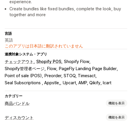
experience.
Create bundles like fixed bundles, complete the look, buy
together and more
言語
英語
このアプリは日本語に翻訳されていません
連携対象システム・アプリ
チェックアウト
Shopify POS
Shopify Flow
Shopify管理者ページ
Flow
PageFly Landing Page Builder
Point of sale (POS)
Preorder, STOQ, Timesact
Seal Subscriptions , Appstle,
Upcart, AMP, Qikify, Icart
カテゴリー
商品バンドル
機能を表示
バンドルタイプ
ディスカウント
機能を表示
固定バンドル
マルチパック
組み合わせバンドル
ディスカウントの種類
バリエーションバンドル
オプション無制限バンドル