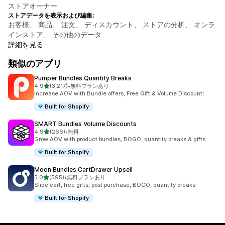
ストアオーナー
ストアデータを表示および編集:
お客様、 商品、 注文、 ディスカウント、 ストアの分析、 オンラ
インストア、 その他のデータ
詳細を見る
類似のアプリ
Pumper Bundles Quantity Breaks
5つ星中
4.9
(3,217)
•
無料プランあり
合計レビュー数：3217件
Increase AOV with Bundle offers, Free Gift & Volume Discount!
Built for Shopify
SMART Bundles Volume Discounts
5つ星中
4.9
(266)
•
無料
合計レビュー数：266件
Grow AOV with product bundles, BOGO, quantity breaks & gifts
Built for Shopify
Moon Bundles CartDrawer Upsell
5つ星中
5.0
(595)
•
無料プランあり
合計レビュー数：595件
Slide cart, free gifts, post purchase, BOGO, quantity breaks
Built for Shopify