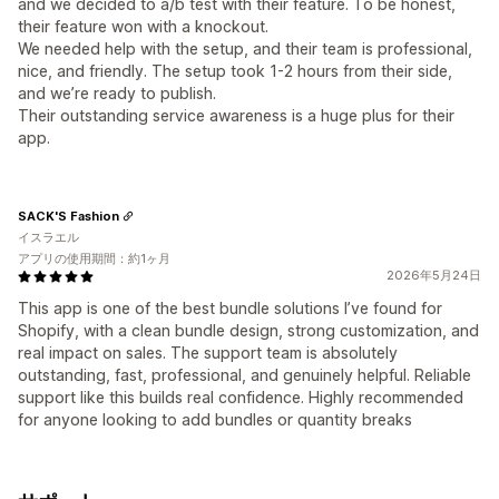
and we decided to a/b test with their feature. To be honest,
their feature won with a knockout.
We needed help with the setup, and their team is professional,
nice, and friendly. The setup took 1-2 hours from their side,
and we’re ready to publish.
Their outstanding service awareness is a huge plus for their
app.
SACK'S Fashion
イスラエル
アプリの使用期間：約1ヶ月
2026年5月24日
This app is one of the best bundle solutions I’ve found for
Shopify, with a clean bundle design, strong customization, and
real impact on sales. The support team is absolutely
outstanding, fast, professional, and genuinely helpful. Reliable
support like this builds real confidence. Highly recommended
for anyone looking to add bundles or quantity breaks